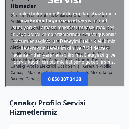
Hizmetler
Çanakçı bölgesinde
Profilo marka cihazlar
için
Giresun Profilo Bulaşık Makinesi Onarımı, Giresun
markadan bağımsız özel servis
hizmeti
Profilo Çamaşır Makinesi Tamircisi, Giresun Profilo
sunuyoruz. Çamaşır makinesi, bulaşık makinesi,
Buzdolabı Servisi, Giresun Profilo Televizyon Tamircisi,
buzdolabı ve klima arızalarında hızlı ve güvenilir
Çanakçı Profilo Televizyon Servisi, Giresun Profilo
Çamaşır Makinesi Onarımı, Çanakçı Profilo Küçük Ev
çözümler sağlıyoruz. Deneyimli teknik ekibimiz
Aletleri Bakımı, Giresun Profilo Fırın Servisi, Çanakçı
ile aynı gün servis imkânı ve 7/24 destek
Profilo Küçük Ev Aletleri Onarımı, Giresun Profilo
avantajından yararlanabilirsiniz. Detaylı bilgi ve
Mikrodalga Bakımı, Çanakçı Profilo Kombi Tamircisi,
servis kaydı için bizimle iletişime geçebilirsiniz.
Çanakçı Profilo Elektrikli Ocak Servisi, Giresun Profilo
Çamaşır Makinesi Bakımı, Çanakçı Profilo Mikrodalga
Bakımı, Çanakçı Profilo Kombi Onarımı
0 850 307 34 38
Çanakçı Profilo Servisi
Hizmetlerimiz