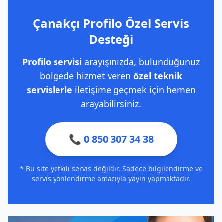
Çanakçı Profilo Özel Servis
Desteği
Profilo servisi
arayışınızda, bulunduğunuz
bölgede hizmet veren
özel teknik
servislerle
iletişime geçmek için hemen
arayabilirsiniz.
📞 0 850 307 34 38
* Bu site yetkili servis değildir. Sadece bilgilendirme ve
servis yönlendirme amacıyla yayın yapmaktadır.