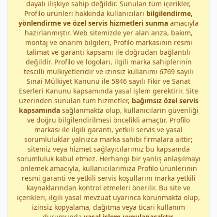
dayalı ilişkiye sahip değildir. Sunulan tüm içerikler,
Profilo ürünleri hakkında kullanıcıları
bilgilendirme,
yönlendirme ve özel servis hizmetleri sunma
amacıyla
hazırlanmıştır. Web sitemizde yer alan arıza, bakım,
montaj ve onarım bilgileri, Profilo markasının resmi
talimat ve garanti kapsamı ile doğrudan bağlantılı
değildir. Profilo ve logoları, ilgili marka sahiplerinin
tescilli mülkiyetleridir ve izinsiz kullanımı 6769 sayılı
Sınai Mülkiyet Kanunu ile 5846 sayılı Fikir ve Sanat
Eserleri Kanunu kapsamında yasal işlem gerektirir. Site
üzerinden sunulan tüm hizmetler,
bağımsız özel servis
kapsamında
sağlanmakta olup, kullanıcıların güvenliği
ve doğru bilgilendirilmesi öncelikli amaçtır. Profilo
markası ile ilgili garanti, yetkili servis ve yasal
sorumluluklar yalnızca marka sahibi firmalara aittir;
sitemiz veya hizmet sağlayıcılarımız bu kapsamda
sorumluluk kabul etmez. Herhangi bir yanlış anlaşılmayı
önlemek amacıyla, kullanıcılarımıza Profilo ürünlerinin
resmi garanti ve yetkili servis koşullarını marka yetkili
kaynaklarından kontrol etmeleri önerilir. Bu site ve
içerikleri, ilgili yasal mevzuat uyarınca korunmakta olup,
izinsiz kopyalama, dağıtma veya ticari kullanım
durumunda
yasal işlem uygulanacaktır
.