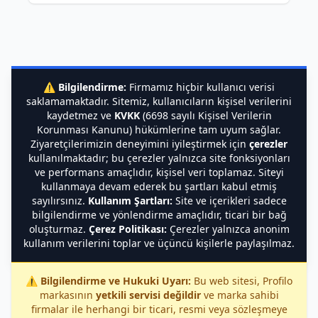
⚠️
Bilgilendirme:
Firmamız hiçbir kullanıcı verisi
saklamamaktadır. Sitemiz, kullanıcıların kişisel verilerini
kaydetmez ve
KVKK
(6698 sayılı Kişisel Verilerin
Korunması Kanunu) hükümlerine tam uyum sağlar.
Ziyaretçilerimizin deneyimini iyileştirmek için
çerezler
kullanılmaktadır; bu çerezler yalnızca site fonksiyonları
ve performans amaçlıdır, kişisel veri toplamaz. Siteyi
kullanmaya devam ederek bu şartları kabul etmiş
sayılırsınız.
Kullanım Şartları:
Site ve içerikleri sadece
bilgilendirme ve yönlendirme amaçlıdır, ticari bir bağ
oluşturmaz.
Çerez Politikası:
Çerezler yalnızca anonim
kullanım verilerini toplar ve üçüncü kişilerle paylaşılmaz.
⚠️
Bilgilendirme ve Hukuki Uyarı:
Bu web sitesi, Profilo
markasının
yetkili servisi değildir
ve marka sahibi
firmalar ile herhangi bir ticari, resmi veya sözleşmeye