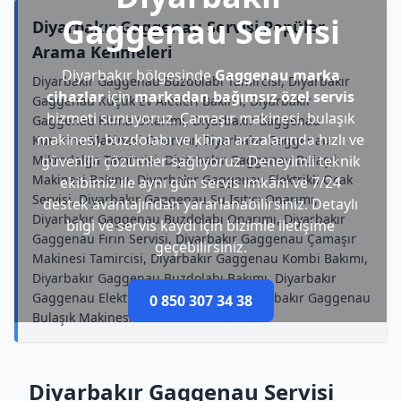
Gaggenau Servisi
Diyarbakır Gaggenau Servisi Popüler
Arama Kelimeleri
Diyarbakır bölgesinde
Gaggenau marka
Diyarbakır Gaggenau Buzdolabı Tamircisi, Diyarbakır
cihazlar
için
markadan bağımsız özel servis
Gaggenau Küçük Ev Aletleri Bakımı, Diyarbakır
hizmeti sunuyoruz. Çamaşır makinesi, bulaşık
Gaggenau Klima Onarımı, Diyarbakır Gaggenau
makinesi, buzdolabı ve klima arızalarında hızlı ve
Kurutma Makinesi Onarımı, Diyarbakır Gaggenau
Mikrodalga Tamircisi, Diyarbakır Gaggenau Bulaşık
güvenilir çözümler sağlıyoruz. Deneyimli teknik
Makinesi Bakımı, Diyarbakır Gaggenau Elektrikli Ocak
ekibimiz ile aynı gün servis imkânı ve 7/24
Servisi, Diyarbakır Gaggenau Su Isıtıcı Onarımı,
destek avantajından yararlanabilirsiniz. Detaylı
Diyarbakır Gaggenau Buzdolabı Onarımı, Diyarbakır
bilgi ve servis kaydı için bizimle iletişime
Gaggenau Fırın Servisi, Diyarbakır Gaggenau Çamaşır
geçebilirsiniz.
Makinesi Tamircisi, Diyarbakır Gaggenau Kombi Bakımı,
Diyarbakır Gaggenau Buzdolabı Bakımı, Diyarbakır
Gaggenau Elektrikli Ocak Onarımı, Diyarbakır Gaggenau
0 850 307 34 38
Bulaşık Makinesi Onarımı
Diyarbakır Gaggenau Servisi