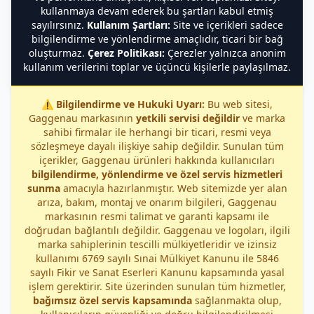
kullanmaya devam ederek bu şartları kabul etmiş
sayılırsınız.
Kullanım Şartları:
Site ve içerikleri sadece
bilgilendirme ve yönlendirme amaçlıdır, ticari bir bağ
oluşturmaz.
Çerez Politikası:
Çerezler yalnızca anonim
kullanım verilerini toplar ve üçüncü kişilerle paylaşılmaz.
⚠️
Bilgilendirme ve Hukuki Uyarı:
Bu web sitesi,
Gaggenau markasının
yetkili servisi değildir
ve marka
sahibi firmalar ile herhangi bir ticari, resmi veya
sözleşmeye dayalı ilişkiye sahip değildir. Sunulan tüm
içerikler, Gaggenau ürünleri hakkında kullanıcıları
bilgilendirme, yönlendirme ve özel servis hizmetleri
sunma
amacıyla hazırlanmıştır. Web sitemizde yer alan
arıza, bakım, montaj ve onarım bilgileri, Gaggenau
markasının resmi talimat ve garanti kapsamı ile
doğrudan bağlantılı değildir. Gaggenau ve logoları, ilgili
marka sahiplerinin tescilli mülkiyetleridir ve izinsiz
kullanımı 6769 sayılı Sınai Mülkiyet Kanunu ile 5846
sayılı Fikir ve Sanat Eserleri Kanunu kapsamında yasal
işlem gerektirir. Site üzerinden sunulan tüm hizmetler,
bağımsız özel servis kapsamında
sağlanmakta olup,