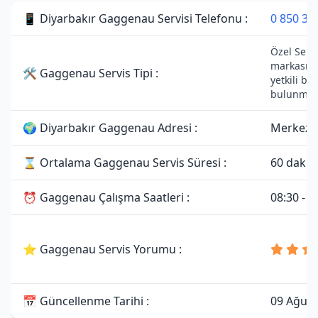
📱 Diyarbakır Gaggenau Servisi Telefonu :
0 850 30
Özel Serv
markası i
🛠 Gaggenau Servis Tipi :
yetkili ba
bulunmam
🌍 Diyarbakır Gaggenau Adresi :
Merkez, 
⌛ Ortalama Gaggenau Servis Süresi :
60 dakik
⏰ Gaggenau Çalışma Saatleri :
08:30 - 1
⭐ Gaggenau Servis Yorumu :
📅 Güncellenme Tarihi :
09 Ağust