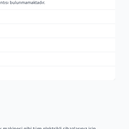
lantısı bulunmamaktadır.
makinesi gibi tüm elektrikli cihazlarınız için