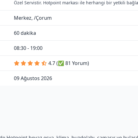
Özel Servistir. Hotpoint markası ile herhangi bir yetkili bağ
Merkez, /Çorum
60 dakika
08:30 - 19:00
4.7 (✅ 81 Yorum)
09 Ağustos 2026
de Hotpoint beyaz eşya, klima, buzdolabı, çamaşır ve bulaşık 