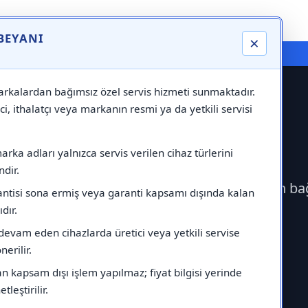
 BEYANI
×
⚠️ Markadan Bağımsız "Özel Servis" Hizmeti
rkalardan bağımsız özel servis hizmeti sunmaktadır.
ci, ithalatçı veya markanın resmi ya da yetkili servisi
Servisi
rka adları yalnızca servis verilen cihaz türlerini
dir.
erek Hotpoint Servisi çağırabilirsiniz.Markadan b
antisi sona ermiş veya garanti kapsamı dışında kalan
ıdır.
devam eden cihazlarda üretici veya yetkili servise
erilir.
 kapsam dışı işlem yapılmaz; fiyat bilgisi yerinde
tleştirilir.