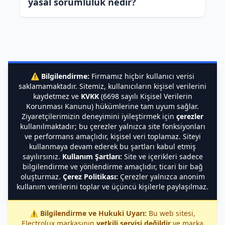
yasal sorumluluk nedir?
⚠️
Bilgilendirme:
Firmamız hiçbir kullanıcı verisi
saklamamaktadır. Sitemiz, kullanıcıların kişisel verilerini
kaydetmez ve
KVKK
(6698 sayılı Kişisel Verilerin
Korunması Kanunu) hükümlerine tam uyum sağlar.
Ziyaretçilerimizin deneyimini iyileştirmek için
çerezler
kullanılmaktadır; bu çerezler yalnızca site fonksiyonları
ve performans amaçlıdır, kişisel veri toplamaz. Siteyi
kullanmaya devam ederek bu şartları kabul etmiş
sayılırsınız.
Kullanım Şartları:
Site ve içerikleri sadece
bilgilendirme ve yönlendirme amaçlıdır, ticari bir bağ
oluşturmaz.
Çerez Politikası:
Çerezler yalnızca anonim
kullanım verilerini toplar ve üçüncü kişilerle paylaşılmaz.
⚠️
Bilgilendirme ve Hukuki Uyarı:
Bu web sitesi,
Electrolux markasının
yetkili servisi değildir
ve marka