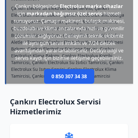
Çankırı bölgesinde
Electrolux marka cihazlar
Çankırı Electrolux Elektrikli Ocak Servisi, Çankırı
için
markadan bağımsız özel servis
hizmeti
Electrolux Kombi Bakımı, Çankırı Electrolux Mikrodalga
sunuyoruz. Çamaşır makinesi, bulaşık makinesi,
Bakımı, Çankırı Electrolux Çamaşır Makinesi Bakımı,
buzdolabı ve klima arızalarında hızlı ve güvenilir
Çankırı Electrolux Kombi Servisi, Çankırı Electrolux
Bulaşık Makinesi Bakımı, Çankırı Electrolux Küçük Ev
çözümler sağlıyoruz. Deneyimli teknik ekibimiz
Aletleri Tamircisi, Çankırı Electrolux Kurutma Makinesi
ile aynı gün servis imkânı ve 7/24 destek
Bakımı, Çankırı Electrolux Süpürge Servisi, Çankırı
avantajından yararlanabilirsiniz. Detaylı bilgi ve
Electrolux Klima Bakımı, Çankırı Electrolux Kombi
servis kaydı için bizimle iletişime geçebilirsiniz.
Tamircisi, Çankırı Electrolux Su Isıtıcı Tamircisi, Çankırı
Electrolux Su Isıtıcı Servisi, Çankırı Electrolux Klima
Tamircisi, Çankırı Electrolux Televizyon Tamircisi
0 850 307 34 38
Çankırı Electrolux Servisi
Hizmetlerimiz