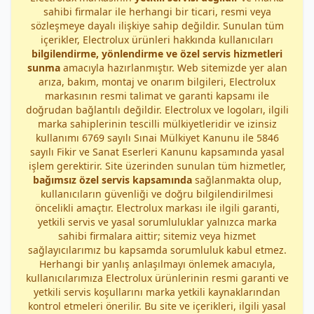
sahibi firmalar ile herhangi bir ticari, resmi veya
sözleşmeye dayalı ilişkiye sahip değildir. Sunulan tüm
içerikler, Electrolux ürünleri hakkında kullanıcıları
bilgilendirme, yönlendirme ve özel servis hizmetleri
sunma
amacıyla hazırlanmıştır. Web sitemizde yer alan
arıza, bakım, montaj ve onarım bilgileri, Electrolux
markasının resmi talimat ve garanti kapsamı ile
doğrudan bağlantılı değildir. Electrolux ve logoları, ilgili
marka sahiplerinin tescilli mülkiyetleridir ve izinsiz
kullanımı 6769 sayılı Sınai Mülkiyet Kanunu ile 5846
sayılı Fikir ve Sanat Eserleri Kanunu kapsamında yasal
işlem gerektirir. Site üzerinden sunulan tüm hizmetler,
bağımsız özel servis kapsamında
sağlanmakta olup,
kullanıcıların güvenliği ve doğru bilgilendirilmesi
öncelikli amaçtır. Electrolux markası ile ilgili garanti,
yetkili servis ve yasal sorumluluklar yalnızca marka
sahibi firmalara aittir; sitemiz veya hizmet
sağlayıcılarımız bu kapsamda sorumluluk kabul etmez.
Herhangi bir yanlış anlaşılmayı önlemek amacıyla,
kullanıcılarımıza Electrolux ürünlerinin resmi garanti ve
yetkili servis koşullarını marka yetkili kaynaklarından
kontrol etmeleri önerilir. Bu site ve içerikleri, ilgili yasal