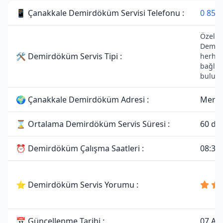
📱 Çanakkale Demirdöküm Servisi Telefonu :
0 850 
Özel Se
Demird
🛠 Demirdöküm Servis Tipi :
herhang
bağlan
bulun
🌍 Çanakkale Demirdöküm Adresi :
Merke
⌛ Ortalama Demirdöküm Servis Süresi :
60 da
⏰ Demirdöküm Çalışma Saatleri :
08:30 
⭐ Demirdöküm Servis Yorumu :
📅 Güncellenme Tarihi :
07 Ağ