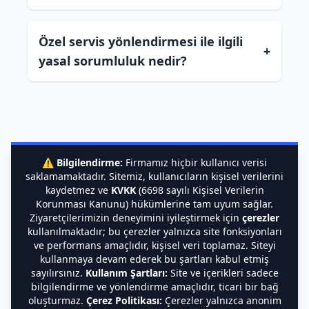
Özel servis yönlendirmesi ile ilgili
+
yasal sorumluluk nedir?
⚠️
Bilgilendirme:
Firmamız hiçbir kullanıcı verisi
saklamamaktadır. Sitemiz, kullanıcıların kişisel verilerini
kaydetmez ve
KVKK
(6698 sayılı Kişisel Verilerin
Korunması Kanunu) hükümlerine tam uyum sağlar.
Ziyaretçilerimizin deneyimini iyileştirmek için
çerezler
kullanılmaktadır; bu çerezler yalnızca site fonksiyonları
ve performans amaçlıdır, kişisel veri toplamaz. Siteyi
kullanmaya devam ederek bu şartları kabul etmiş
sayılırsınız.
Kullanım Şartları:
Site ve içerikleri sadece
bilgilendirme ve yönlendirme amaçlıdır, ticari bir bağ
oluşturmaz.
Çerez Politikası:
Çerezler yalnızca anonim