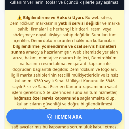
kullanım verilerini toplar ve üçüncü kişilerle paylaşılmaz.
⚠️
Bilgilendirme ve Hukuki Uyarı:
Bu web sitesi,
Demirdöküm markasının
yetkili servisi değildir
ve marka
sahibi firmalar ile herhangi bir ticari, resmi veya
sözleşmeye dayalı ilişkiye sahip değildir. Sunulan tüm
içerikler, Demirdöküm ürünleri hakkında kullanıcıları
bilgilendirme, yönlendirme ve özel servis hizmetleri
sunma
amacıyla hazırlanmıştır. Web sitemizde yer alan
arıza, bakım, montaj ve onarım bilgileri, Demirdöküm
markasının resmi talimat ve garanti kapsamı ile
doğrudan bağlantılı değildir. Demirdöküm ve logoları,
ilgili marka sahiplerinin tescilli mülkiyetleridir ve izinsiz
kullanımı 6769 sayılı Sınai Mülkiyet Kanunu ile 5846
sayılı Fikir ve Sanat Eserleri Kanunu kapsamında yasal
işlem gerektirir. Site üzerinden sunulan tüm hizmetler,
bağımsız özel servis kapsamında
sağlanmakta olup,
kullanıcıların güvenliği ve doğru bilgilendirilmesi
öncelikli amaçtır. Demirdöküm markası ile ilgili garanti,
yetkili servis ve yasal sorumluluklar yalnızca marka
HEMEN ARA
sahibi firmalara aittir; sitemiz veya hizmet
sağlayıcılarımız bu kapsamda sorumluluk kabul etmez.