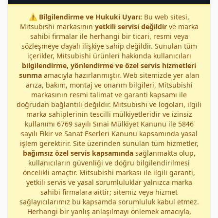
⚠️
Bilgilendirme ve Hukuki Uyarı:
Bu web sitesi,
Mitsubishi markasının
yetkili servisi değildir
ve marka
sahibi firmalar ile herhangi bir ticari, resmi veya
sözleşmeye dayalı ilişkiye sahip değildir. Sunulan tüm
içerikler, Mitsubishi ürünleri hakkında kullanıcıları
bilgilendirme, yönlendirme ve özel servis hizmetleri
sunma
amacıyla hazırlanmıştır. Web sitemizde yer alan
arıza, bakım, montaj ve onarım bilgileri, Mitsubishi
markasının resmi talimat ve garanti kapsamı ile
doğrudan bağlantılı değildir. Mitsubishi ve logoları, ilgili
marka sahiplerinin tescilli mülkiyetleridir ve izinsiz
kullanımı 6769 sayılı Sınai Mülkiyet Kanunu ile 5846
sayılı Fikir ve Sanat Eserleri Kanunu kapsamında yasal
işlem gerektirir. Site üzerinden sunulan tüm hizmetler,
bağımsız özel servis kapsamında
sağlanmakta olup,
kullanıcıların güvenliği ve doğru bilgilendirilmesi
öncelikli amaçtır. Mitsubishi markası ile ilgili garanti,
yetkili servis ve yasal sorumluluklar yalnızca marka
sahibi firmalara aittir; sitemiz veya hizmet
sağlayıcılarımız bu kapsamda sorumluluk kabul etmez.
Herhangi bir yanlış anlaşılmayı önlemek amacıyla,