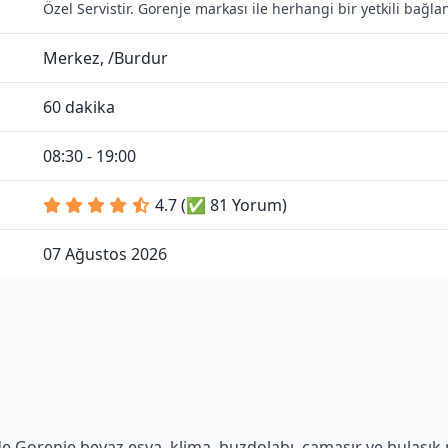
Özel Servistir. Gorenje markası ile herhangi bir yetkili bağl
Merkez, /Burdur
60 dakika
08:30 - 19:00
4.7 (✅ 81 Yorum)
07 Ağustos 2026
e Gorenje beyaz eşya, klima, buzdolabı, çamaşır ve bulaşık ma