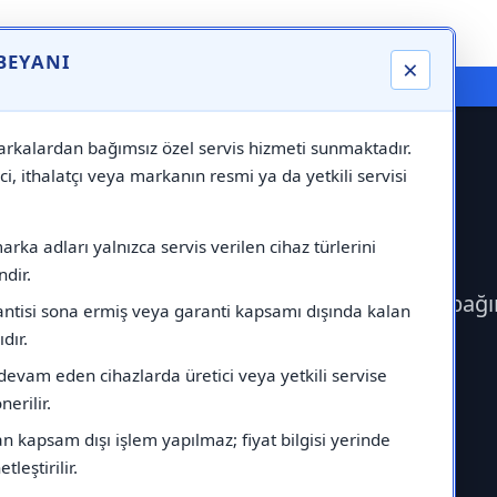
 BEYANI
×
⚠️ Markadan Bağımsız "Özel Servis" Hizmeti
rkalardan bağımsız özel servis hizmeti sunmaktadır.
ci, ithalatçı veya markanın resmi ya da yetkili servisi
ervisi
rka adları yalnızca servis verilen cihaz türlerini
dir.
rek Gorenje Servisi çağırabilirsiniz.Markadan bağ
antisi sona ermiş veya garanti kapsamı dışında kalan
ıdır.
devam eden cihazlarda üretici veya yetkili servise
erilir.
 kapsam dışı işlem yapılmaz; fiyat bilgisi yerinde
tleştirilir.