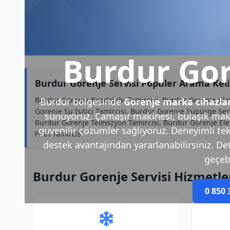
Burdur Gor
Burdur Gorenje Servisi Popüler Arama Kel
Burdur Gorenje Buzdolabı Tamircisi, Burdur Gorenje Kl
Burdur bölgesinde
Gorenje marka cihazla
Gorenje Su Isıtıcı Tamircisi, Burdur Gorenje Süpürge Ser
sunuyoruz. Çamaşır makinesi, bulaşık makin
Burdur Gorenje Televizyon Tamircisi, Burdur Gorenje Ele
güvenilir çözümler sağlıyoruz. Deneyimli tek
Fırın Tamircisi
destek avantajından yararlanabilirsiniz. Deta
geçebi
Burdur Gorenje Servisi Hizmetle
0 850 