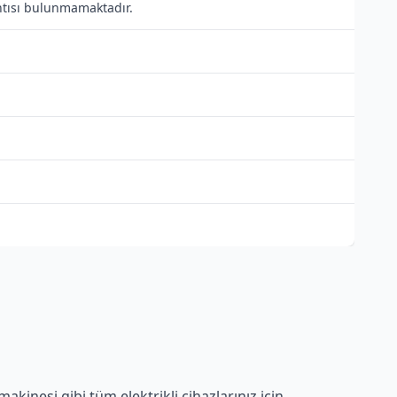
antısı bulunmamaktadır.
kinesi gibi tüm elektrikli cihazlarınız için