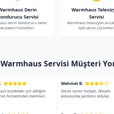
Warmhaus Derin
Warmhaus Televiz
ondurucu Servisi
Servisi
us derin dondurucu tamir
Warmhaus televizyon arızala
ve bakım hizmetleri.
özel servis çözümleri
k Warmhaus Servisi Müşteri Yo
.
Mehmet B.
us buzdolabı için aldığım
Servis süreci hızlıydı, iletişim
ervis hizmetinden memnun
konusunda yardımcı oldular.
.