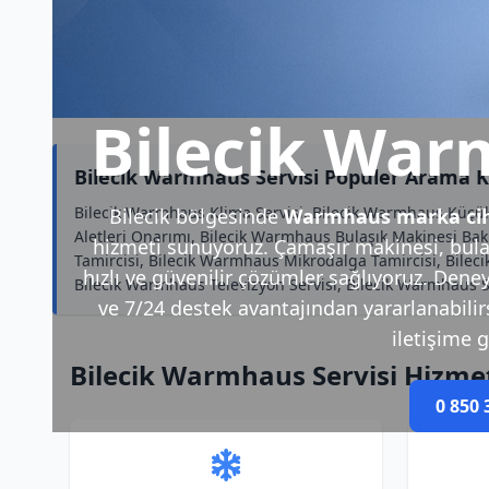
Bilecik War
Bilecik Warmhaus Servisi Popüler Arama K
Bilecik Warmhaus Klima Servisi, Bilecik Warmhaus Küçük E
Bilecik bölgesinde
Warmhaus marka cih
Aletleri Onarımı, Bilecik Warmhaus Bulaşık Makinesi Bak
hizmeti sunuyoruz. Çamaşır makinesi, bulaş
Tamircisi, Bilecik Warmhaus Mikrodalga Tamircisi, Bile
hızlı ve güvenilir çözümler sağlıyoruz. Deney
Bilecik Warmhaus Televizyon Servisi, Bilecik Warmhaus 
ve 7/24 destek avantajından yararlanabilirsi
iletişime g
Bilecik Warmhaus Servisi Hizme
0 850 