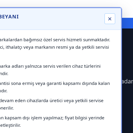
 BEYANI
×
⚠️ Markadan Bağımsız "Özel Servis" Hizmeti
rkalardan bağımsız özel servis hizmeti sunmaktadır.
ci, ithalatçı veya markanın resmi ya da yetkili servisi
s Servisi
rka adları yalnızca servis verilen cihaz türlerini
dir.
eçerek Warmhaus Servisi çağırabilirsiniz.Markada
antisi sona ermiş veya garanti kapsamı dışında kalan
ıdır.
devam eden cihazlarda üretici veya yetkili servise
erilir.
 kapsam dışı işlem yapılmaz; fiyat bilgisi yerinde
tleştirilir.