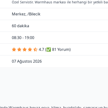
Özel Servistir. Warmhaus markası ile herhangi bir yetkili 
Merkez, /Bilecik
60 dakika
08:30 - 19:00
4.7 (✅ 81 Yorum)
07 Ağustos 2026
inde Warmhaus beyaz eşya, klima, buzdolabı, çamaşır ve bulaş