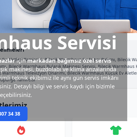
mhaus Servisi
elimeleri
v Aletleri Tamircisi, Bilecik Warmhaus Su Isıtıcı Bakımı, Bilecik 
azlar
için
markadan bağımsız özel servis
ımı, Bilecik Warmhaus Bulaşık Makinesi Servisi, Bilecik Warmhaus 
ık makinesi, buzdolabı ve klima arızalarında
cik Warmhaus Televizyon Onarımı, Bilecik Warmhaus Küçük Ev Aletle
imli teknik ekibimiz ile aynı gün servis imkânı
Süpürge Tamircisi
niz. Detaylı bilgi ve servis kaydı için bizimle
eçebilirsiniz.
tlerimiz
307 34 38