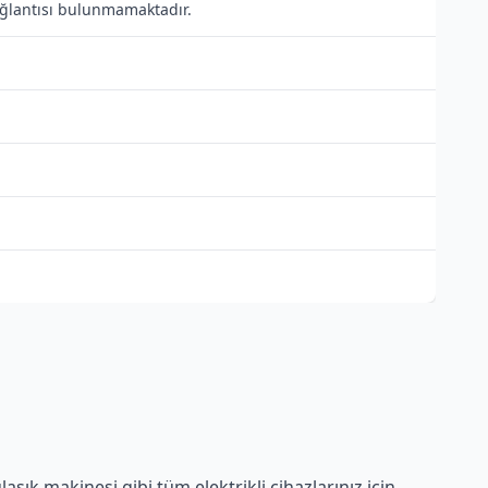
bağlantısı bulunmamaktadır.
ık makinesi gibi tüm elektrikli cihazlarınız için