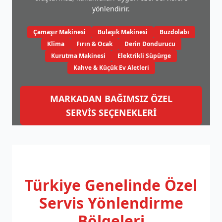
yönlendirir.
Çamaşır Makinesi
Bulaşık Makinesi
Buzdolabı
Klima
Fırın & Ocak
Derin Dondurucu
Kurutma Makinesi
Elektrikli Süpürge
Kahve & Küçük Ev Aletleri
MARKADAN BAĞIMSIZ ÖZEL
SERVİS SEÇENEKLERİ
Türkiye Genelinde
Özel
Servis Yönlendirme
Bölgeleri