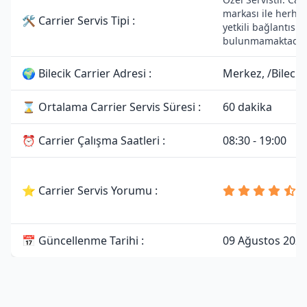
markası ile herhan
🛠 Carrier Servis Tipi :
yetkili bağlantısı
bulunmamaktadır.
🌍 Bilecik Carrier Adresi :
Merkez, /Bilecik
⌛ Ortalama Carrier Servis Süresi :
60 dakika
⏰ Carrier Çalışma Saatleri :
08:30 - 19:00
4
⭐ Carrier Servis Yorumu :
8
Y
📅 Güncellenme Tarihi :
09 Ağustos 202