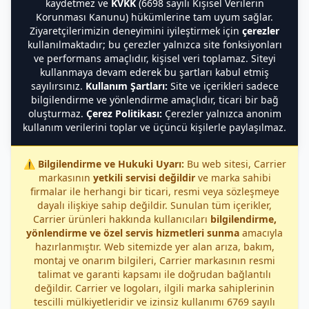
kaydetmez ve
KVKK
(6698 sayılı Kişisel Verilerin
Korunması Kanunu) hükümlerine tam uyum sağlar.
Ziyaretçilerimizin deneyimini iyileştirmek için
çerezler
kullanılmaktadır; bu çerezler yalnızca site fonksiyonları
ve performans amaçlıdır, kişisel veri toplamaz. Siteyi
kullanmaya devam ederek bu şartları kabul etmiş
sayılırsınız.
Kullanım Şartları:
Site ve içerikleri sadece
bilgilendirme ve yönlendirme amaçlıdır, ticari bir bağ
oluşturmaz.
Çerez Politikası:
Çerezler yalnızca anonim
kullanım verilerini toplar ve üçüncü kişilerle paylaşılmaz.
⚠️
Bilgilendirme ve Hukuki Uyarı:
Bu web sitesi, Carrier
markasının
yetkili servisi değildir
ve marka sahibi
firmalar ile herhangi bir ticari, resmi veya sözleşmeye
dayalı ilişkiye sahip değildir. Sunulan tüm içerikler,
Carrier ürünleri hakkında kullanıcıları
bilgilendirme,
yönlendirme ve özel servis hizmetleri sunma
amacıyla
hazırlanmıştır. Web sitemizde yer alan arıza, bakım,
montaj ve onarım bilgileri, Carrier markasının resmi
talimat ve garanti kapsamı ile doğrudan bağlantılı
değildir. Carrier ve logoları, ilgili marka sahiplerinin
tescilli mülkiyetleridir ve izinsiz kullanımı 6769 sayılı