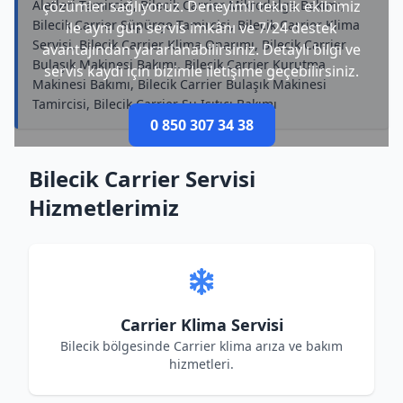
Aletleri Tamircisi, Bilecik Carrier Mikrodalga Bakımı,
çözümler sağlıyoruz. Deneyimli teknik ekibimiz
Bilecik Carrier Süpürge Tamircisi, Bilecik Carrier Klima
ile aynı gün servis imkânı ve 7/24 destek
Servisi, Bilecik Carrier Klima Onarımı, Bilecik Carrier
avantajından yararlanabilirsiniz. Detaylı bilgi ve
Bulaşık Makinesi Bakımı, Bilecik Carrier Kurutma
servis kaydı için bizimle iletişime geçebilirsiniz.
Makinesi Bakımı, Bilecik Carrier Bulaşık Makinesi
Tamircisi, Bilecik Carrier Su Isıtıcı Bakımı
0 850 307 34 38
Bilecik Carrier Servisi
Hizmetlerimiz
Carrier Klima Servisi
Bilecik bölgesinde Carrier klima arıza ve bakım
hizmetleri.