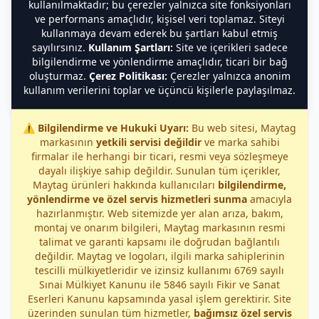
kullanılmaktadır; bu çerezler yalnızca site fonksiyonları
ve performans amaçlıdır, kişisel veri toplamaz. Siteyi
kullanmaya devam ederek bu şartları kabul etmiş
sayılırsınız.
Kullanım Şartları:
Site ve içerikleri sadece
bilgilendirme ve yönlendirme amaçlıdır, ticari bir bağ
oluşturmaz.
Çerez Politikası:
Çerezler yalnızca anonim
kullanım verilerini toplar ve üçüncü kişilerle paylaşılmaz.
⚠️
Bilgilendirme ve Hukuki Uyarı:
Bu web sitesi, Maytag
markasının
yetkili servisi değildir
ve marka sahibi
firmalar ile herhangi bir ticari, resmi veya sözleşmeye
dayalı ilişkiye sahip değildir. Sunulan tüm içerikler,
Maytag ürünleri hakkında kullanıcıları
bilgilendirme,
yönlendirme ve özel servis hizmetleri sunma
amacıyla
hazırlanmıştır. Web sitemizde yer alan arıza, bakım,
montaj ve onarım bilgileri, Maytag markasının resmi
talimat ve garanti kapsamı ile doğrudan bağlantılı
değildir. Maytag ve logoları, ilgili marka sahiplerinin
tescilli mülkiyetleridir ve izinsiz kullanımı 6769 sayılı
Sınai Mülkiyet Kanunu ile 5846 sayılı Fikir ve Sanat
Eserleri Kanunu kapsamında yasal işlem gerektirir. Site
üzerinden sunulan tüm hizmetler,
bağımsız özel servis