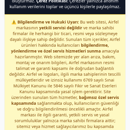
oluşturmaz.
Çerez Politikası:
Çerezler yalnızca anonim
kullanım verilerini toplar ve üçüncü kişilerle paylaşılmaz.
⚠️
Bilgilendirme ve Hukuki Uyarı:
Bu web sitesi, Airfel
markasının
yetkili servisi değildir
ve marka sahibi
firmalar ile herhangi bir ticari, resmi veya sözleşmeye
dayalı ilişkiye sahip değildir. Sunulan tüm içerikler, Airfel
ürünleri hakkında kullanıcıları
bilgilendirme,
yönlendirme ve özel servis hizmetleri sunma
amacıyla
hazırlanmıştır. Web sitemizde yer alan arıza, bakım,
montaj ve onarım bilgileri, Airfel markasının resmi
talimat ve garanti kapsamı ile doğrudan bağlantılı
değildir. Airfel ve logoları, ilgili marka sahiplerinin tescilli
mülkiyetleridir ve izinsiz kullanımı 6769 sayılı Sınai
Mülkiyet Kanunu ile 5846 sayılı Fikir ve Sanat Eserleri
Kanunu kapsamında yasal işlem gerektirir. Site
üzerinden sunulan tüm hizmetler,
bağımsız özel servis
kapsamında
sağlanmakta olup, kullanıcıların güvenliği
ve doğru bilgilendirilmesi öncelikli amaçtır. Airfel
markası ile ilgili garanti, yetkili servis ve yasal
sorumluluklar yalnızca marka sahibi firmalara aittir;
sitemiz veya hizmet sağlayıcılarımız bu kapsamda