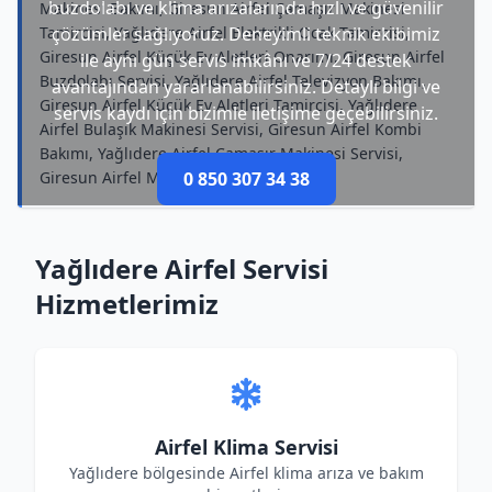
buzdolabı ve klima arızalarında hızlı ve güvenilir
Makinesi Bakımı, Giresun Airfel Çamaşır Makinesi
Tamircisi, Yağlıdere Airfel Elektrikli Ocak Tamircisi,
çözümler sağlıyoruz. Deneyimli teknik ekibimiz
Giresun Airfel Küçük Ev Aletleri Onarımı, Giresun Airfel
ile aynı gün servis imkânı ve 7/24 destek
Buzdolabı Servisi, Yağlıdere Airfel Televizyon Bakımı,
avantajından yararlanabilirsiniz. Detaylı bilgi ve
Giresun Airfel Küçük Ev Aletleri Tamircisi, Yağlıdere
servis kaydı için bizimle iletişime geçebilirsiniz.
Airfel Bulaşık Makinesi Servisi, Giresun Airfel Kombi
Bakımı, Yağlıdere Airfel Çamaşır Makinesi Servisi,
Giresun Airfel Mikrodalga Servisi
0 850 307 34 38
Yağlıdere Airfel Servisi
Hizmetlerimiz
Airfel Klima Servisi
Yağlıdere bölgesinde Airfel klima arıza ve bakım