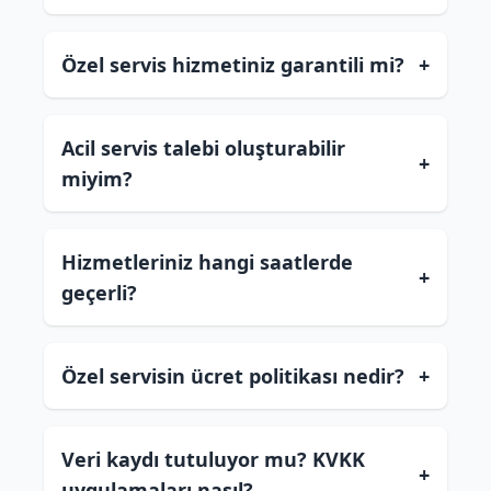
Özel servis hizmetiniz garantili mi?
+
Acil servis talebi oluşturabilir
+
miyim?
Hizmetleriniz hangi saatlerde
+
geçerli?
Özel servisin ücret politikası nedir?
+
Veri kaydı tutuluyor mu? KVKK
+
uygulamaları nasıl?