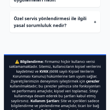
Özel servis yönlendirmesi ile ilgili
+
yasal sorumluluk nedir?
⚠️
Bilgilendirme:
Firmamız hiçbir kullanıcı verisi
saklamamaktadır. Sitemiz, kullanıcıların kişisel verilerini
kaydetmez ve
KVKK
(6698 sayılı Kişisel Verilerin
Korunması Kanunu) hükümlerine tam uyum sağlar.
Ziyaretçilerimizin deneyimini iyileştirmek için
çerezler
kullanılmaktadır; bu çerezler yalnızca site fonksiyonları
ve performans amaçlıdır, kişisel veri toplamaz. Siteyi
kullanmaya devam ederek bu şartları kabul etmiş
sayılırsınız.
Kullanım Şartları:
Site ve içerikleri sadece
bilgilendirme ve yönlendirme amaçlıdır, ticari bir bağ