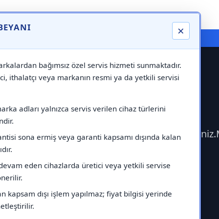
 BEYANI
×
⚠️ Markadan Bağımsız "Özel Servis" Hizmeti
rkalardan bağımsız özel servis hizmeti sunmaktadır.
ci, ithalatçı veya markanın resmi ya da yetkili servisi
ghouse Servisi
rka adları yalnızca servis verilen cihaz türlerini
dir.
şime geçerek Westinghouse Servisi çağırabilirsini
antisi sona ermiş veya garanti kapsamı dışında kalan
ıdır.
devam eden cihazlarda üretici veya yetkili servise
erilir.
 kapsam dışı işlem yapılmaz; fiyat bilgisi yerinde
tleştirilir.