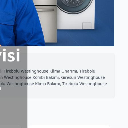
isi
i, Tirebolu Westinghouse Klima Onarımı, Tirebolu
s
resun Westinghouse Kombi Bakımı, Giresun Westinghouse
bolu Westinghouse Klima Bakımı, Tirebolu Westinghouse
ı