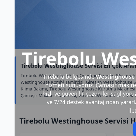
Tirebolu Wes
Tirebolu Westinghouse Servisi En Çok Ara
Tirebolu Westinghouse Fırın Onarımı, Giresun Westingho
Tirebolu bölgesinde
Westinghouse 
Westinghouse Kombi Tamircisi, Giresun Westinghouse Su 
hizmeti sunuyoruz. Çamaşır makines
Klima Bakımı, Tirebolu Westinghouse Kurutma Makinesi 
hızlı ve güvenilir çözümler sağlıyoru
Çamaşır Makinesi Tamircisi, Giresun Westinghouse Telev
ve 7/24 destek avantajından yararlan
ile
Tirebolu Westinghouse Servisi H