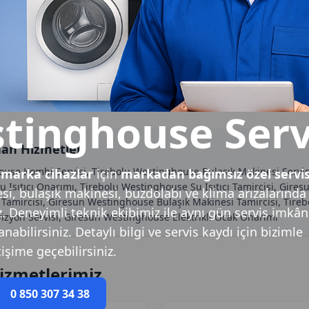
tinghouse Serv
nan Hizmetler
use Kombi Servisi, Tirebolu Westinghouse Bulaşık Makinesi Servis
marka cihazlar
için
markadan bağımsız özel servi
Isıtıcı Onarımı, Tirebolu Westinghouse Su Isıtıcı Tamircisi, Gi
i, bulaşık makinesi, buzdolabı ve klima arızalarında
Tamircisi, Giresun Westinghouse Bulaşık Makinesi Tamircisi, Tire
z. Deneyimli teknik ekibimiz ile aynı gün servis imkân
izyon Servisi, Giresun Westinghouse Elektrikli Ocak Onarımı
abilirsiniz. Detaylı bilgi ve servis kaydı için bizimle
tişime geçebilirsiniz.
izmetlerimiz
0 850 307 34 38