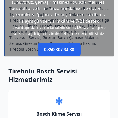
sunuyoruz. Çamaşır makinesi, bulaşık makinesi,
Onarımı, Giresun Bosch Kurutma Makinesi Tamircisi,
buzdolabı ve klima arızalarında hızlı ve güvenilir
Tirebolu Bosch Kombi Tamircisi, Tirebolu Bosch Su Isıtıcı
Tamircisi, Tirebolu Bosch Bulaşık Makinesi Bakımı,
çözümler sağlıyoruz. Deneyimli teknik ekibimiz
Tirebolu Bosch Klima Servisi, Tirebolu Bosch Mikrodalga
ile aynı gün servis imkânı ve 7/24 destek
Onarımı, Tirebolu Bosch Buzdolabı Bakımı, Tirebolu
avantajından yararlanabilirsiniz. Detaylı bilgi ve
Bosch Kurutma Makinesi Onarımı, Giresun Bosch
servis kaydı için bizimle iletişime geçebilirsiniz.
Televizyon Servisi, Giresun Bosch Çamaşır Makinesi
Servisi, Giresun Bosch Kurutma Makinesi Bakımı,
Tirebolu Bosch Su Isıtıcı Onarımı
0 850 307 34 38
Tirebolu Bosch Servisi
Hizmetlerimiz
Bosch Klima Servisi