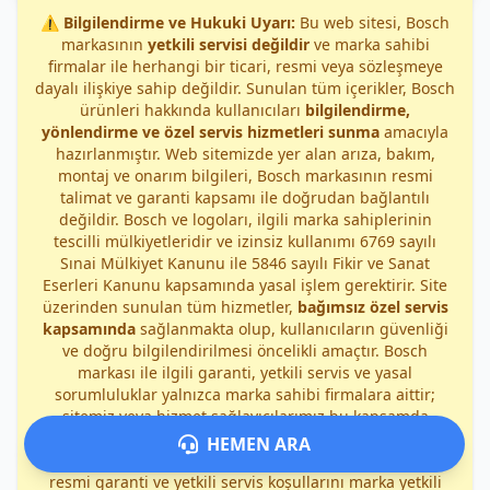
⚠️
Bilgilendirme ve Hukuki Uyarı:
Bu web sitesi, Bosch
markasının
yetkili servisi değildir
ve marka sahibi
firmalar ile herhangi bir ticari, resmi veya sözleşmeye
dayalı ilişkiye sahip değildir. Sunulan tüm içerikler, Bosch
ürünleri hakkında kullanıcıları
bilgilendirme,
yönlendirme ve özel servis hizmetleri sunma
amacıyla
hazırlanmıştır. Web sitemizde yer alan arıza, bakım,
montaj ve onarım bilgileri, Bosch markasının resmi
talimat ve garanti kapsamı ile doğrudan bağlantılı
değildir. Bosch ve logoları, ilgili marka sahiplerinin
tescilli mülkiyetleridir ve izinsiz kullanımı 6769 sayılı
Sınai Mülkiyet Kanunu ile 5846 sayılı Fikir ve Sanat
Eserleri Kanunu kapsamında yasal işlem gerektirir. Site
üzerinden sunulan tüm hizmetler,
bağımsız özel servis
kapsamında
sağlanmakta olup, kullanıcıların güvenliği
ve doğru bilgilendirilmesi öncelikli amaçtır. Bosch
markası ile ilgili garanti, yetkili servis ve yasal
sorumluluklar yalnızca marka sahibi firmalara aittir;
sitemiz veya hizmet sağlayıcılarımız bu kapsamda
sorumluluk kabul etmez. Herhangi bir yanlış anlaşılmayı
HEMEN ARA
önlemek amacıyla, kullanıcılarımıza Bosch ürünlerinin
resmi garanti ve yetkili servis koşullarını marka yetkili