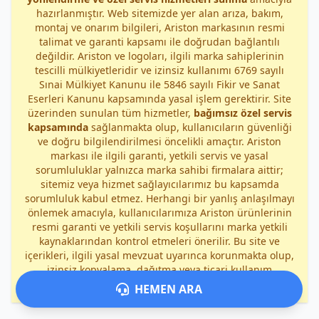
hazırlanmıştır. Web sitemizde yer alan arıza, bakım,
montaj ve onarım bilgileri, Ariston markasının resmi
talimat ve garanti kapsamı ile doğrudan bağlantılı
değildir. Ariston ve logoları, ilgili marka sahiplerinin
tescilli mülkiyetleridir ve izinsiz kullanımı 6769 sayılı
Sınai Mülkiyet Kanunu ile 5846 sayılı Fikir ve Sanat
Eserleri Kanunu kapsamında yasal işlem gerektirir. Site
üzerinden sunulan tüm hizmetler,
bağımsız özel servis
kapsamında
sağlanmakta olup, kullanıcıların güvenliği
ve doğru bilgilendirilmesi öncelikli amaçtır. Ariston
markası ile ilgili garanti, yetkili servis ve yasal
sorumluluklar yalnızca marka sahibi firmalara aittir;
sitemiz veya hizmet sağlayıcılarımız bu kapsamda
sorumluluk kabul etmez. Herhangi bir yanlış anlaşılmayı
önlemek amacıyla, kullanıcılarımıza Ariston ürünlerinin
resmi garanti ve yetkili servis koşullarını marka yetkili
kaynaklarından kontrol etmeleri önerilir. Bu site ve
içerikleri, ilgili yasal mevzuat uyarınca korunmakta olup,
izinsiz kopyalama, dağıtma veya ticari kullanım
durumunda
yasal işlem uygulanacaktır
.
HEMEN ARA