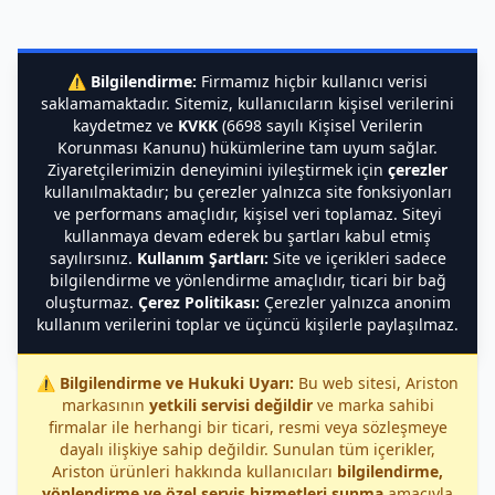
⚠️
Bilgilendirme:
Firmamız hiçbir kullanıcı verisi
saklamamaktadır. Sitemiz, kullanıcıların kişisel verilerini
kaydetmez ve
KVKK
(6698 sayılı Kişisel Verilerin
Korunması Kanunu) hükümlerine tam uyum sağlar.
Ziyaretçilerimizin deneyimini iyileştirmek için
çerezler
kullanılmaktadır; bu çerezler yalnızca site fonksiyonları
ve performans amaçlıdır, kişisel veri toplamaz. Siteyi
kullanmaya devam ederek bu şartları kabul etmiş
sayılırsınız.
Kullanım Şartları:
Site ve içerikleri sadece
bilgilendirme ve yönlendirme amaçlıdır, ticari bir bağ
oluşturmaz.
Çerez Politikası:
Çerezler yalnızca anonim
kullanım verilerini toplar ve üçüncü kişilerle paylaşılmaz.
⚠️
Bilgilendirme ve Hukuki Uyarı:
Bu web sitesi, Ariston
markasının
yetkili servisi değildir
ve marka sahibi
firmalar ile herhangi bir ticari, resmi veya sözleşmeye
dayalı ilişkiye sahip değildir. Sunulan tüm içerikler,
Ariston ürünleri hakkında kullanıcıları
bilgilendirme,
yönlendirme ve özel servis hizmetleri sunma
amacıyla