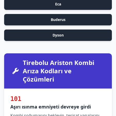
Eca
Buderus
Dyson
Tirebolu Ariston Kombi
Arıza Kodları ve
Çözümleri
101
Aşırı ısınma emniyeti devreye girdi
Kombi soğumasını bekleyin, tesisat vanalarını