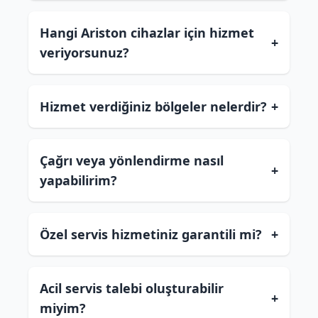
Hangi Ariston cihazlar için hizmet
+
veriyorsunuz?
Hizmet verdiğiniz bölgeler nelerdir?
+
Çağrı veya yönlendirme nasıl
+
yapabilirim?
Özel servis hizmetiniz garantili mi?
+
Acil servis talebi oluşturabilir
+
miyim?