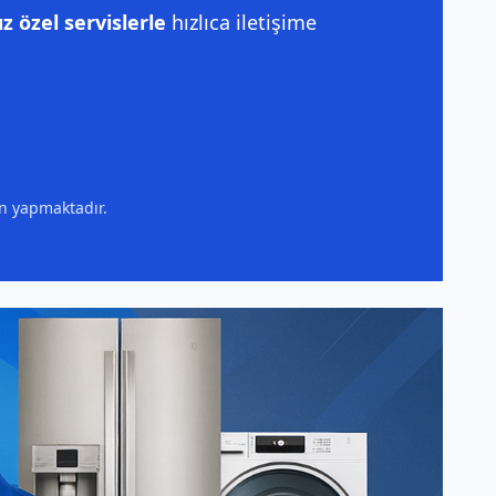
 özel servislerle
hızlıca iletişime
ın yapmaktadır.