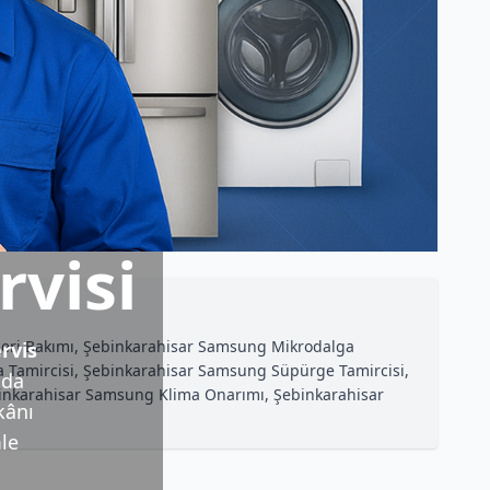
visi
eri Bakımı, Şebinkarahisar Samsung Mikrodalga
rvis
Tamircisi, Şebinkarahisar Samsung Süpürge Tamircisi,
nda
ebinkarahisar Samsung Klima Onarımı, Şebinkarahisar
kânı
mle