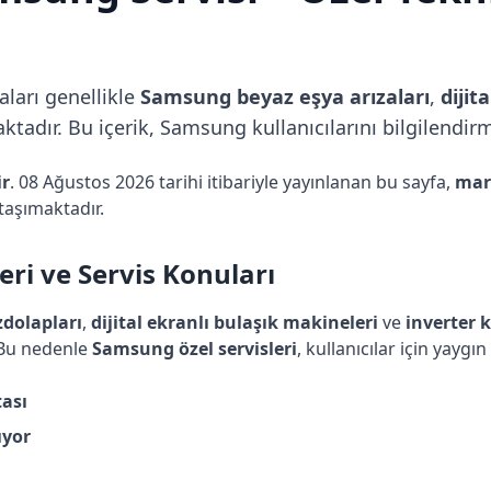
ları genellikle
Samsung beyaz eşya arızaları
,
dijit
adır. Bu içerik, Samsung kullanıcılarını bilgilendirm
ir
. 08 Ağustos 2026 tarihi itibariyle yayınlanan bu sayfa,
mar
taşımaktadır.
ri ve Servis Konuları
zdolapları
,
dijital ekranlı bulaşık makineleri
ve
inverter 
 Bu nedenle
Samsung özel servisleri
, kullanıcılar için yaygın 
ası
ıyor