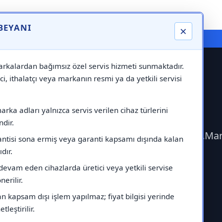
 BEYANI
×
⚠️ Markadan Bağımsız "Özel Servis" Hizmeti
rkalardan bağımsız özel servis hizmeti sunmaktadır.
ci, ithalatçı veya markanın resmi ya da yetkili servisi
Samsung Servisi
rka adları yalnızca servis verilen cihaz türlerini
dir.
tişime geçerek Samsung Servisi çağırabilirsiniz.M
antisi sona ermiş veya garanti kapsamı dışında kalan
ıdır.
devam eden cihazlarda üretici veya yetkili servise
erilir.
 kapsam dışı işlem yapılmaz; fiyat bilgisi yerinde
tleştirilir.