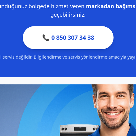
lunduğunuz bölgede hizmet veren
markadan bağımsız
geçebilirsiniz.
📞 0 850 307 34 38
ili servis değildir. Bilgilendirme ve servis yönlendirme amacıyla yay