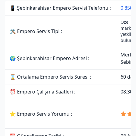
📱 Şebinkarahisar Empero Servisi Telefonu :
0 850 
Özel Se
markası
🛠 Empero Servis Tipi :
yetkili 
bulunm
Merke
🌍 Şebinkarahisar Empero Adresi :
Şebink
⌛ Ortalama Empero Servis Süresi :
60 dak
⏰ Empero Çalışma Saatleri :
08:30 -
⭐ Empero Servis Yorumu :