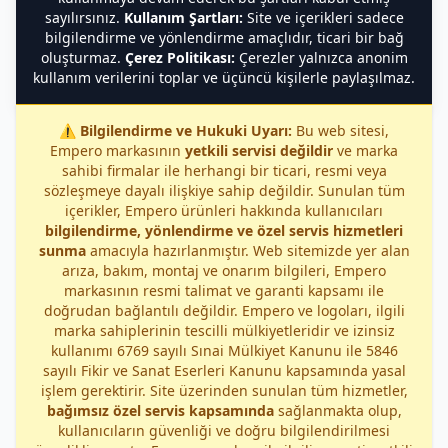
sayılırsınız.
Kullanım Şartları:
Site ve içerikleri sadece
bilgilendirme ve yönlendirme amaçlıdır, ticari bir bağ
oluşturmaz.
Çerez Politikası:
Çerezler yalnızca anonim
kullanım verilerini toplar ve üçüncü kişilerle paylaşılmaz.
⚠️
Bilgilendirme ve Hukuki Uyarı:
Bu web sitesi,
Empero markasının
yetkili servisi değildir
ve marka
sahibi firmalar ile herhangi bir ticari, resmi veya
sözleşmeye dayalı ilişkiye sahip değildir. Sunulan tüm
içerikler, Empero ürünleri hakkında kullanıcıları
bilgilendirme, yönlendirme ve özel servis hizmetleri
sunma
amacıyla hazırlanmıştır. Web sitemizde yer alan
arıza, bakım, montaj ve onarım bilgileri, Empero
markasının resmi talimat ve garanti kapsamı ile
doğrudan bağlantılı değildir. Empero ve logoları, ilgili
marka sahiplerinin tescilli mülkiyetleridir ve izinsiz
kullanımı 6769 sayılı Sınai Mülkiyet Kanunu ile 5846
sayılı Fikir ve Sanat Eserleri Kanunu kapsamında yasal
işlem gerektirir. Site üzerinden sunulan tüm hizmetler,
bağımsız özel servis kapsamında
sağlanmakta olup,
kullanıcıların güvenliği ve doğru bilgilendirilmesi