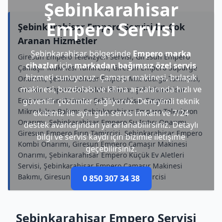
Şebinkarahisar
Empero Servisi
Şebinkarahisar Empero Servisi En Çok
Aranan Hizmetler
Şebinkarahisar bölgesinde
Empero marka
Giresun Empero Televizyon Servisi, Giresun Empero
cihazlar
için
markadan bağımsız özel servis
Çamaşır Makinesi Tamircisi, Giresun Empero Süpürge
hizmeti sunuyoruz. Çamaşır makinesi, bulaşık
Onarımı, Şebinkarahisar Empero Mikrodalga Tamircisi,
makinesi, buzdolabı ve klima arızalarında hızlı ve
Giresun Empero Buzdolabı Bakımı, Şebinkarahisar
Empero Fırın Onarımı, Şebinkarahisar Empero
güvenilir çözümler sağlıyoruz. Deneyimli teknik
Mikrodalga Bakımı, Şebinkarahisar Empero Televizyon
ekibimiz ile aynı gün servis imkânı ve 7/24
Onarımı, Şebinkarahisar Empero Su Isıtıcı Onarımı,
destek avantajından yararlanabilirsiniz. Detaylı
Giresun Empero Fırın Tamircisi, Şebinkarahisar Empero
bilgi ve servis kaydı için bizimle iletişime
Kombi Onarımı, Giresun Empero Çamaşır Makinesi
geçebilirsiniz.
Onarımı, Şebinkarahisar Empero Küçük Ev Aletleri
Servisi, Şebinkarahisar Empero Çamaşır Makinesi
Bakımı, Giresun Empero Televizyon Tamircisi
0 850 307 34 38
Şebinkarahisar Empero Servisi