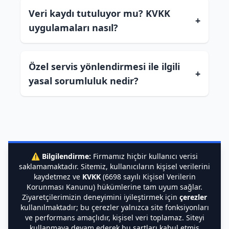
Veri kaydı tutuluyor mu? KVKK
+
uygulamaları nasıl?
Özel servis yönlendirmesi ile ilgili
+
yasal sorumluluk nedir?
⚠️
Bilgilendirme:
Firmamız hiçbir kullanıcı verisi
saklamamaktadır. Sitemiz, kullanıcıların kişisel verilerini
kaydetmez ve
KVKK
(6698 sayılı Kişisel Verilerin
Korunması Kanunu) hükümlerine tam uyum sağlar.
Ziyaretçilerimizin deneyimini iyileştirmek için
çerezler
kullanılmaktadır; bu çerezler yalnızca site fonksiyonları
ve performans amaçlıdır, kişisel veri toplamaz. Siteyi
kullanmaya devam ederek bu şartları kabul etmiş