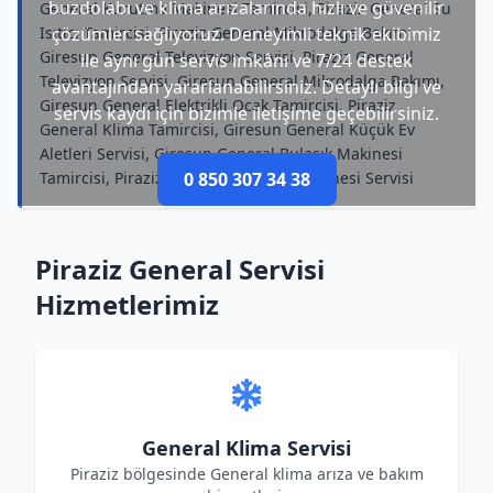
buzdolabı ve klima arızalarında hızlı ve güvenilir
General Kurutma Makinesi Tamircisi, Piraziz General Su
Isıtıcı Tamircisi, Piraziz General Mikrodalga Bakımı,
çözümler sağlıyoruz. Deneyimli teknik ekibimiz
Giresun General Televizyon Servisi, Piraziz General
ile aynı gün servis imkânı ve 7/24 destek
Televizyon Servisi, Giresun General Mikrodalga Bakımı,
avantajından yararlanabilirsiniz. Detaylı bilgi ve
Giresun General Elektrikli Ocak Tamircisi, Piraziz
servis kaydı için bizimle iletişime geçebilirsiniz.
General Klima Tamircisi, Giresun General Küçük Ev
Aletleri Servisi, Giresun General Bulaşık Makinesi
Tamircisi, Piraziz General Çamaşır Makinesi Servisi
0 850 307 34 38
Piraziz General Servisi
Hizmetlerimiz
General Klima Servisi
Piraziz bölgesinde General klima arıza ve bakım