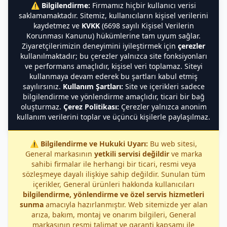
⚠️
Bilgilendirme:
Firmamız hiçbir kullanıcı verisi
saklamamaktadır. Sitemiz, kullanıcıların kişisel verilerini
kaydetmez ve
KVKK
(6698 sayılı Kişisel Verilerin
Korunması Kanunu) hükümlerine tam uyum sağlar.
Ziyaretçilerimizin deneyimini iyileştirmek için
çerezler
kullanılmaktadır; bu çerezler yalnızca site fonksiyonları
ve performans amaçlıdır, kişisel veri toplamaz. Siteyi
kullanmaya devam ederek bu şartları kabul etmiş
sayılırsınız.
Kullanım Şartları:
Site ve içerikleri sadece
bilgilendirme ve yönlendirme amaçlıdır, ticari bir bağ
oluşturmaz.
Çerez Politikası:
Çerezler yalnızca anonim
kullanım verilerini toplar ve üçüncü kişilerle paylaşılmaz.
⚠️
Bilgilendirme ve Hukuki Uyarı:
Bu web sitesi,
General markasının
yetkili servisi değildir
ve marka
sahibi firmalar ile herhangi bir ticari, resmi veya
sözleşmeye dayalı ilişkiye sahip değildir. Sunulan tüm
içerikler, General ürünleri hakkında kullanıcıları
bilgilendirme, yönlendirme ve özel servis hizmetleri
sunma
amacıyla hazırlanmıştır. Web sitemizde yer alan
arıza, bakım, montaj ve onarım bilgileri, General
markasının resmi talimat ve garanti kapsamı ile