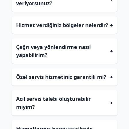
veriyorsunuz?
Hizmet verdiğiniz bölgeler nelerdir?
+
Çağrı veya yönlendirme nasıl
+
yapabilirim?
Özel servis hizmetiniz garantili mi?
+
Acil servis talebi oluşturabilir
+
miyim?
Hizmetleriniz hangi saatlerde