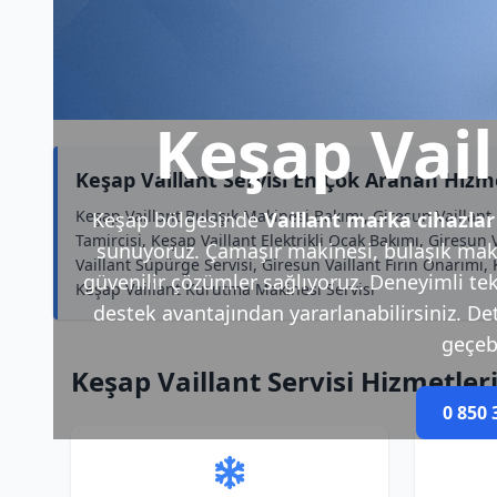
Keşap Vail
Keşap Vaillant Servisi En Çok Aranan Hizm
Keşap Vaillant Bulaşık Makinesi Bakımı, Giresun Vaillant
Keşap bölgesinde
Vaillant marka cihazlar
Tamircisi, Keşap Vaillant Elektrikli Ocak Bakımı, Giresun 
sunuyoruz. Çamaşır makinesi, bulaşık makin
Vaillant Süpürge Servisi, Giresun Vaillant Fırın Onarımı,
güvenilir çözümler sağlıyoruz. Deneyimli tek
Keşap Vaillant Kurutma Makinesi Servisi
destek avantajından yararlanabilirsiniz. Deta
geçebi
Keşap Vaillant Servisi Hizmetler
0 850 