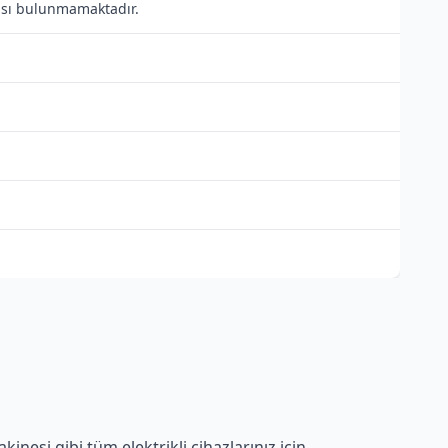
ntısı bulunmamaktadır.
inesi gibi tüm elektrikli cihazlarınız için