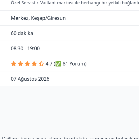
Özel Servistir. Vaillant markası ile herhangi bir yetkili bağla
Merkez, Keşap/Giresun
60 dakika
08:30 - 19:00
4.7 (✅ 81 Yorum)
07 Ağustos 2026
Vaillant beyaz eşya, klima, buzdolabı, çamaşır ve bulaşık mak