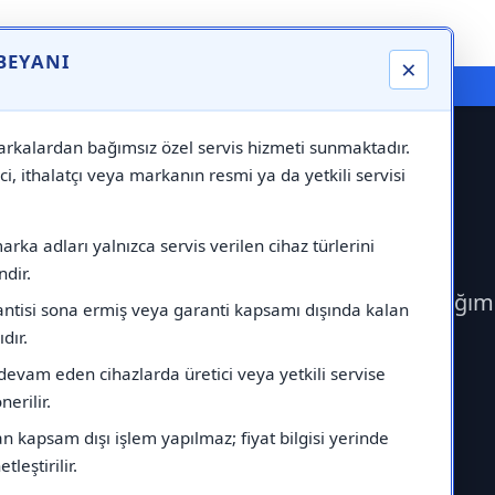
 BEYANI
×
⚠️ Markadan Bağımsız "Özel Servis" Hizmeti
rkalardan bağımsız özel servis hizmeti sunmaktadır.
ci, ithalatçı veya markanın resmi ya da yetkili servisi
ervisi
rka adları yalnızca servis verilen cihaz türlerini
dir.
ek Vaillant Servisi çağırabilirsiniz.Markadan bağım
antisi sona ermiş veya garanti kapsamı dışında kalan
ıdır.
devam eden cihazlarda üretici veya yetkili servise
erilir.
 kapsam dışı işlem yapılmaz; fiyat bilgisi yerinde
tleştirilir.