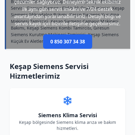
Buzdolabı Onarımı, Keşap Siemens Çamaşır Makinesi
çözümler sağlıyoruz. Deneyimli teknik ekibimiz
Servisi, Giresun Siemens Elektrikli Ocak Tamircisi, Keşap
ile aynı gün servis imkânı ve 7/24 destek
Siemens Mikrodalga Bakımı, Keşap Siemens Kurutma
avantajından yararlanabilirsiniz. Detaylı bilgi ve
Makinesi Tamircisi, Keşap Siemens Çamaşır Makinesi
servis kaydı için bizimle iletişime geçebilirsiniz.
Bakımı, Keşap Siemens Kombi Tamircisi, Giresun
Siemens Kurutma Makinesi Tamircisi, Keşap Siemens
Küçük Ev Aletleri Bakımı
0 850 307 34 38
Keşap Siemens Servisi
Hizmetlerimiz
Siemens Klima Servisi
Keşap bölgesinde Siemens klima arıza ve bakım
hizmetleri.