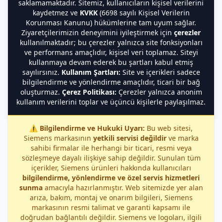
saklamamaktadır. Sitemiz, kullanıcıların kişisel verilerini
kaydetmez ve
KVKK
(6698 sayılı Kişisel Verilerin
Korunması Kanunu) hükümlerine tam uyum sağlar.
Ziyaretçilerimizin deneyimini iyileştirmek için
çerezler
kullanılmaktadır; bu çerezler yalnızca site fonksiyonları
ve performans amaçlıdır, kişisel veri toplamaz. Siteyi
kullanmaya devam ederek bu şartları kabul etmiş
sayılırsınız.
Kullanım Şartları:
Site ve içerikleri sadece
bilgilendirme ve yönlendirme amaçlıdır, ticari bir bağ
oluşturmaz.
Çerez Politikası:
Çerezler yalnızca anonim
kullanım verilerini toplar ve üçüncü kişilerle paylaşılmaz.
⚠️
Bilgilendirme ve Hukuki Uyarı:
Bu web sitesi,
Siemens markasının
yetkili servisi değildir
ve marka
sahibi firmalar ile herhangi bir ticari, resmi veya
sözleşmeye dayalı ilişkiye sahip değildir. Sunulan tüm
içerikler, Siemens ürünleri hakkında kullanıcıları
bilgilendirme, yönlendirme ve özel servis hizmetleri
sunma
amacıyla hazırlanmıştır. Web sitemizde yer alan
arıza, bakım, montaj ve onarım bilgileri, Siemens
markasının resmi talimat ve garanti kapsamı ile
doğrudan bağlantılı değildir. Siemens ve logoları, ilgili