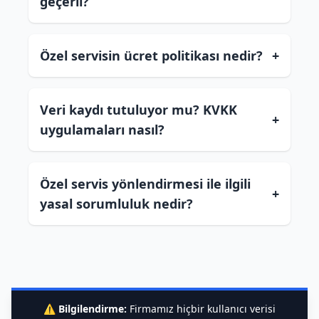
geçerli?
Özel servisin ücret politikası nedir?
+
Veri kaydı tutuluyor mu? KVKK
+
uygulamaları nasıl?
Özel servis yönlendirmesi ile ilgili
+
yasal sorumluluk nedir?
⚠️
Bilgilendirme:
Firmamız hiçbir kullanıcı verisi