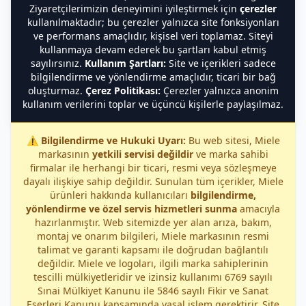
Ziyaretçilerimizin deneyimini iyileştirmek için
çerezler
kullanılmaktadır; bu çerezler yalnızca site fonksiyonları
ve performans amaçlıdır, kişisel veri toplamaz. Siteyi
kullanmaya devam ederek bu şartları kabul etmiş
sayılırsınız.
Kullanım Şartları:
Site ve içerikleri sadece
bilgilendirme ve yönlendirme amaçlıdır, ticari bir bağ
oluşturmaz.
Çerez Politikası:
Çerezler yalnızca anonim
kullanım verilerini toplar ve üçüncü kişilerle paylaşılmaz.
⚠️
Bilgilendirme ve Hukuki Uyarı:
Bu web sitesi, Miele
markasının
yetkili servisi değildir
ve marka sahibi
firmalar ile herhangi bir ticari, resmi veya sözleşmeye
dayalı ilişkiye sahip değildir. Sunulan tüm içerikler, Miele
ürünleri hakkında kullanıcıları
bilgilendirme,
yönlendirme ve özel servis hizmetleri sunma
amacıyla
hazırlanmıştır. Web sitemizde yer alan arıza, bakım,
montaj ve onarım bilgileri, Miele markasının resmi
talimat ve garanti kapsamı ile doğrudan bağlantılı
değildir. Miele ve logoları, ilgili marka sahiplerinin
tescilli mülkiyetleridir ve izinsiz kullanımı 6769 sayılı
Sınai Mülkiyet Kanunu ile 5846 sayılı Fikir ve Sanat
Eserleri Kanunu kapsamında yasal işlem gerektirir. Site