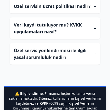
Özel servisin ücret politikası nedir?
+
Veri kaydı tutuluyor mu? KVKK
+
uygulamaları nasıl?
Özel servis yönlendirmesi ile ilgili
+
yasal sorumluluk nedir?
⚠️
Bilgilendirme:
Firmamız hiçbir kullanıcı verisi
saklamamaktadır. Sitemiz, kullanıcıların kişisel verilerini
kaydetmez ve
KVKK
(6698 sayılı Kişisel Verilerin
Korunması Kanunu) hükümlerine tam uyum sağlar.