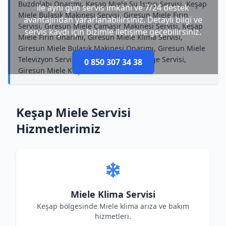
Buzdolabı Onarımı, Keşap Miele Su Isıtıcı Servisi, Keşap
ile aynı gün servis imkânı ve 7/24 destek
Miele Bulaşık Makinesi Servisi, Giresun Miele Fırın
avantajından yararlanabilirsiniz. Detaylı bilgi ve
Servisi, Giresun Miele Çamaşır Makinesi Servisi, Keşap
servis kaydı için bizimle iletişime geçebilirsiniz.
Miele Fırın Onarımı, Giresun Miele Klima Servisi,
Giresun Miele Bulaşık Makinesi Onarımı, Giresun Miele
Televizyon Servisi, Giresun Miele Süpürge Servisi,
0 850 307 34 38
Giresun Miele Küçük Ev Aletleri Servisi
Keşap Miele Servisi
Hizmetlerimiz
Miele Klima Servisi
Keşap bölgesinde Miele klima arıza ve bakım
hizmetleri.