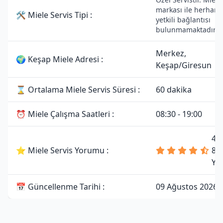
markası ile herhangi
🛠 Miele Servis Tipi :
yetkili bağlantısı
bulunmamaktadır.
Merkez,
🌍 Keşap Miele Adresi :
Keşap/Giresun
⌛ Ortalama Miele Servis Süresi :
60 dakika
⏰ Miele Çalışma Saatleri :
08:30 - 19:00
4.
⭐ Miele Servis Yorumu :
81
Yo
📅 Güncellenme Tarihi :
09 Ağustos 2026