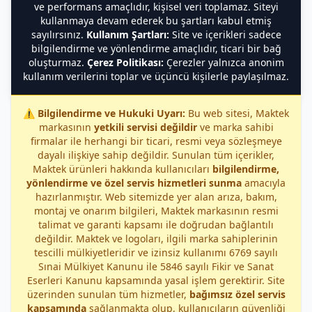
ve performans amaçlıdır, kişisel veri toplamaz. Siteyi
kullanmaya devam ederek bu şartları kabul etmiş
sayılırsınız.
Kullanım Şartları:
Site ve içerikleri sadece
bilgilendirme ve yönlendirme amaçlıdır, ticari bir bağ
oluşturmaz.
Çerez Politikası:
Çerezler yalnızca anonim
kullanım verilerini toplar ve üçüncü kişilerle paylaşılmaz.
⚠️
Bilgilendirme ve Hukuki Uyarı:
Bu web sitesi, Maktek
markasının
yetkili servisi değildir
ve marka sahibi
firmalar ile herhangi bir ticari, resmi veya sözleşmeye
dayalı ilişkiye sahip değildir. Sunulan tüm içerikler,
Maktek ürünleri hakkında kullanıcıları
bilgilendirme,
yönlendirme ve özel servis hizmetleri sunma
amacıyla
hazırlanmıştır. Web sitemizde yer alan arıza, bakım,
montaj ve onarım bilgileri, Maktek markasının resmi
talimat ve garanti kapsamı ile doğrudan bağlantılı
değildir. Maktek ve logoları, ilgili marka sahiplerinin
tescilli mülkiyetleridir ve izinsiz kullanımı 6769 sayılı
Sınai Mülkiyet Kanunu ile 5846 sayılı Fikir ve Sanat
Eserleri Kanunu kapsamında yasal işlem gerektirir. Site
üzerinden sunulan tüm hizmetler,
bağımsız özel servis
kapsamında
sağlanmakta olup, kullanıcıların güvenliği