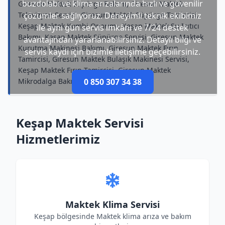
buzdolabı ve klima arızalarında hızlı ve güvenilir
Giresun Maktek Süpürge Bakımı, Giresun Maktek
Televizyon Servisi, Giresun Maktek Süpürge Tamircisi,
çözümler sağlıyoruz. Deneyimli teknik ekibimiz
Keşap Maktek Kombi Onarımı, Keşap Maktek Su Isıtıcı
ile aynı gün servis imkânı ve 7/24 destek
Bakımı, Keşap Maktek Süpürge Servisi, Giresun Maktek
avantajından yararlanabilirsiniz. Detaylı bilgi ve
Kurutma Makinesi Bakımı, Giresun Maktek Fırın
servis kaydı için bizimle iletişime geçebilirsiniz.
Tamircisi, Giresun Maktek Bulaşık Makinesi Servisi,
Keşap Maktek Fırın Tamircisi, Giresun Maktek
Mikrodalga Bakımı
0 850 307 34 38
Keşap Maktek Servisi
Hizmetlerimiz
Maktek Klima Servisi
Keşap bölgesinde Maktek klima arıza ve bakım