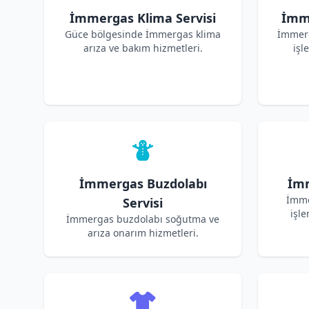
İmmergas Klima Servisi
İmme
Güce bölgesinde İmmergas klima
İmmerg
arıza ve bakım hizmetleri.
işl
İmmergas Buzdolabı
İmm
İmme
Servisi
işle
İmmergas buzdolabı soğutma ve
arıza onarım hizmetleri.