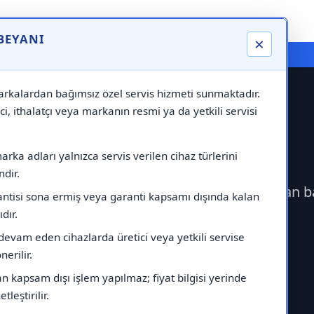
 BEYANI
×
⚠️ Markadan Bağımsız "Özel Servis" Hizmeti
rkalardan bağımsız özel servis hizmeti sunmaktadır.
ci, ithalatçı veya markanın resmi ya da yetkili servisi
ervisi
rka adları yalnızca servis verilen cihaz türlerini
dir.
erek İmmergas Servisi çağırabilirsiniz.Markadan b
antisi sona ermiş veya garanti kapsamı dışında kalan
ıdır.
devam eden cihazlarda üretici veya yetkili servise
erilir.
 kapsam dışı işlem yapılmaz; fiyat bilgisi yerinde
tleştirilir.