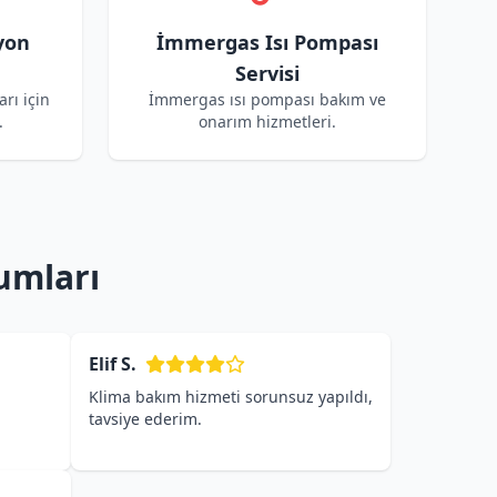
yon
İmmergas Isı Pompası
Servisi
rı için
İmmergas ısı pompası bakım ve
.
onarım hizmetleri.
umları
Elif S.
Klima bakım hizmeti sorunsuz yapıldı,
tavsiye ederim.