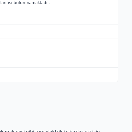
ağlantısı bulunmamaktadır.
makinesi gibi tüm elektrikli cihazlarınız için