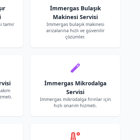
ır
İmmergas Bulaşık
i
Makinesi Servisi
i tamir
İmmergas bulaşık makinesi
arızalarına hızlı ve güvenilir
çözümler.
visi
İmmergas Mikrodalga
bakım
Servisi
zmeti.
İmmergas mikrodalga fırınlar için
hızlı onarım hizmeti.