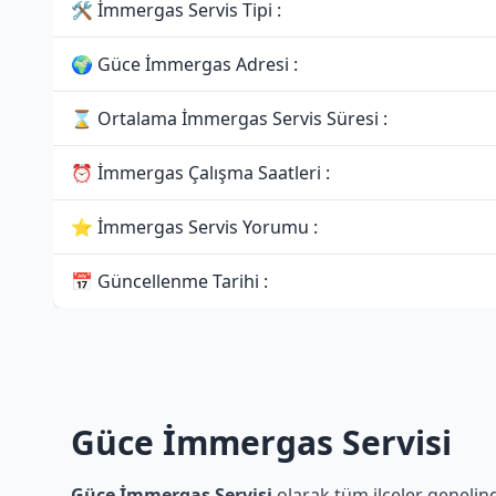
🛠 İmmergas Servis Tipi :
🌍 Güce İmmergas Adresi :
⌛ Ortalama İmmergas Servis Süresi :
⏰ İmmergas Çalışma Saatleri :
⭐ İmmergas Servis Yorumu :
📅 Güncellenme Tarihi :
Güce İmmergas Servisi
Güce İmmergas Servisi
olarak tüm ilçeler genelind