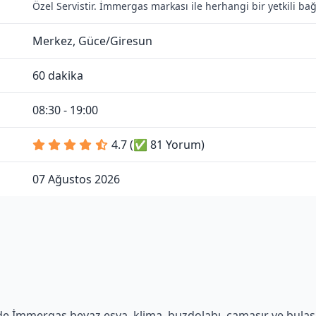
Özel Servistir. İmmergas markası ile herhangi bir yetkili b
Merkez, Güce/Giresun
60 dakika
08:30 - 19:00
4.7 (✅ 81 Yorum)
07 Ağustos 2026
e İmmergas beyaz eşya, klima, buzdolabı, çamaşır ve bulaşık 