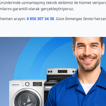
rünlerinde uzmanlaşmış teknik ekibimiz ile hizmet veriyoru
mlarını garantili olarak gerçekleştiriyoruz.
in hemen arayın:
0 850 307 34 38
.
Güce İmmergas Servisi
herzam