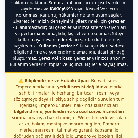
saklamamaktadır. Sitemiz, kullanıcıların kişisel verilerini
kaydetmez ve
KVKK
(6698 sayılı Kişisel Verilerin
Korunması Kanunu) hükümlerine tam uyum sağlar.
Ziyaretçilerimizin deneyimini iyileştirmek için
çerezler
kullanılmaktadır; bu çerezler yalnızca site fonksiyonları
ve performans amaçlıdır, kişisel veri toplamaz. Siteyi
kullanmaya devam ederek bu şartları kabul etmiş
sayılırsınız.
Kullanım Şartları:
Site ve içerikleri sadece
bilgilendirme ve yönlendirme amaçlıdır, ticari bir bağ
oluşturmaz.
Çerez Politikası:
Çerezler yalnızca anonim
kullanım verilerini toplar ve üçüncü kişilerle paylaşılmaz.
⚠️
Bilgilendirme ve Hukuki Uyarı:
Bu web sitesi,
Empero markasının
yetkili servisi değildir
ve marka
sahibi firmalar ile herhangi bir ticari, resmi veya
sözleşmeye dayalı ilişkiye sahip değildir. Sunulan tüm
içerikler, Empero ürünleri hakkında kullanıcıları
bilgilendirme, yönlendirme ve özel servis hizmetleri
sunma
amacıyla hazırlanmıştır. Web sitemizde yer alan
arıza, bakım, montaj ve onarım bilgileri, Empero
markasının resmi talimat ve garanti kapsamı ile
doğrudan bağlantılı değildir. Empero ve logoları, ilgili