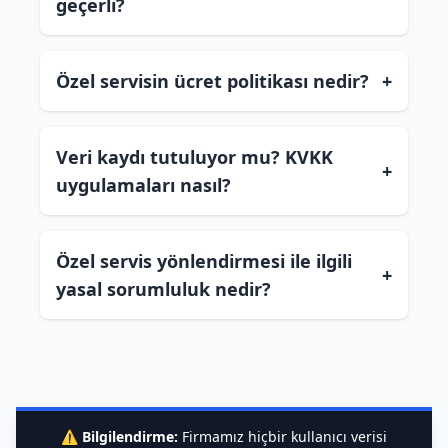
geçerli?
Özel servisin ücret politikası nedir?
+
Veri kaydı tutuluyor mu? KVKK
+
uygulamaları nasıl?
Özel servis yönlendirmesi ile ilgili
+
yasal sorumluluk nedir?
⚠️
Bilgilendirme:
Firmamız hiçbir kullanıcı verisi