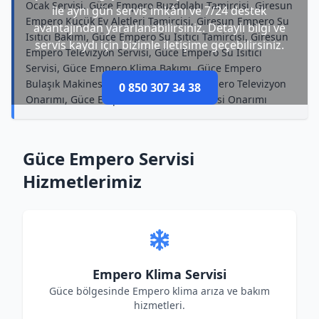
Ocak Servisi, Güce Empero Buzdolabı Tamircisi, Giresun
ile aynı gün servis imkânı ve 7/24 destek
Empero Küçük Ev Aletleri Tamircisi, Giresun Empero Su
avantajından yararlanabilirsiniz. Detaylı bilgi ve
Isıtıcı Bakımı, Güce Empero Su Isıtıcı Tamircisi, Giresun
servis kaydı için bizimle iletişime geçebilirsiniz.
Empero Televizyon Servisi, Güce Empero Su Isıtıcı
Servisi, Güce Empero Klima Bakımı, Güce Empero
Bulaşık Makinesi Tamircisi, Giresun Empero Televizyon
0 850 307 34 38
Onarımı, Güce Empero Kurutma Makinesi Onarımı
Güce Empero Servisi
Hizmetlerimiz
Empero Klima Servisi
Güce bölgesinde Empero klima arıza ve bakım
hizmetleri.