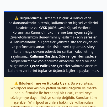
⚠️
Bilgilendirme:
Firmamız hiçbir kullanıcı verisi
saklamamaktadır. Sitemiz, kullanıcıların kişisel verilerini
kaydetmez ve
KVKK
(6698 sayılı Kişisel Verilerin
Korunması Kanunu) hükümlerine tam uyum sağlar.
Ziyaretçilerimizin deneyimini iyileştirmek için
çerezler
kullanılmaktadır; bu çerezler yalnızca site fonksiyonları
ve performans amaçlıdır, kişisel veri toplamaz. Siteyi
kullanmaya devam ederek bu şartları kabul etmiş
sayılırsınız.
Kullanım Şartları:
Site ve içerikleri sadece
bilgilendirme ve yönlendirme amaçlıdır, ticari bir bağ
oluşturmaz.
Çerez Politikası:
Çerezler yalnızca anonim
kullanım verilerini toplar ve üçüncü kişilerle paylaşılmaz.
⚠️
Bilgilendirme ve Hukuki Uyarı:
Bu web sitesi,
Whirlpool markasının
yetkili servisi değildir
ve marka
sahibi firmalar ile herhangi bir ticari, resmi veya
sözleşmeye dayalı ilişkiye sahip değildir. Sunulan tüm
içerikler, Whirlpool ürünleri hakkında kullanıcıları