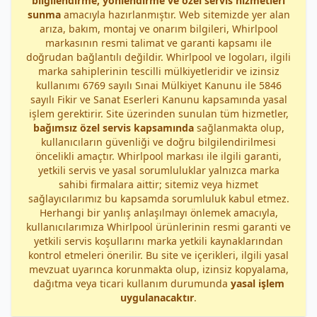
bilgilendirme, yönlendirme ve özel servis hizmetleri
sunma
amacıyla hazırlanmıştır. Web sitemizde yer alan
arıza, bakım, montaj ve onarım bilgileri, Whirlpool
markasının resmi talimat ve garanti kapsamı ile
doğrudan bağlantılı değildir. Whirlpool ve logoları, ilgili
marka sahiplerinin tescilli mülkiyetleridir ve izinsiz
kullanımı 6769 sayılı Sınai Mülkiyet Kanunu ile 5846
sayılı Fikir ve Sanat Eserleri Kanunu kapsamında yasal
işlem gerektirir. Site üzerinden sunulan tüm hizmetler,
bağımsız özel servis kapsamında
sağlanmakta olup,
kullanıcıların güvenliği ve doğru bilgilendirilmesi
öncelikli amaçtır. Whirlpool markası ile ilgili garanti,
yetkili servis ve yasal sorumluluklar yalnızca marka
sahibi firmalara aittir; sitemiz veya hizmet
sağlayıcılarımız bu kapsamda sorumluluk kabul etmez.
Herhangi bir yanlış anlaşılmayı önlemek amacıyla,
kullanıcılarımıza Whirlpool ürünlerinin resmi garanti ve
yetkili servis koşullarını marka yetkili kaynaklarından
kontrol etmeleri önerilir. Bu site ve içerikleri, ilgili yasal
mevzuat uyarınca korunmakta olup, izinsiz kopyalama,
dağıtma veya ticari kullanım durumunda
yasal işlem
uygulanacaktır
.