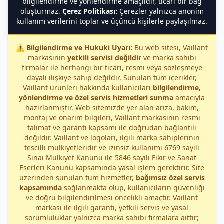
bilgilendirme ve yönlendirme amaçlıdır, ticari bir bağ
oluşturmaz.
Çerez Politikası:
Çerezler yalnızca anonim
kullanım verilerini toplar ve üçüncü kişilerle paylaşılmaz.
⚠️
Bilgilendirme ve Hukuki Uyarı:
Bu web sitesi, Vaillant
markasının
yetkili servisi değildir
ve marka sahibi
firmalar ile herhangi bir ticari, resmi veya sözleşmeye
dayalı ilişkiye sahip değildir. Sunulan tüm içerikler,
Vaillant ürünleri hakkında kullanıcıları
bilgilendirme,
yönlendirme ve özel servis hizmetleri sunma
amacıyla
hazırlanmıştır. Web sitemizde yer alan arıza, bakım,
montaj ve onarım bilgileri, Vaillant markasının resmi
talimat ve garanti kapsamı ile doğrudan bağlantılı
değildir. Vaillant ve logoları, ilgili marka sahiplerinin
tescilli mülkiyetleridir ve izinsiz kullanımı 6769 sayılı
Sınai Mülkiyet Kanunu ile 5846 sayılı Fikir ve Sanat
Eserleri Kanunu kapsamında yasal işlem gerektirir. Site
üzerinden sunulan tüm hizmetler,
bağımsız özel servis
kapsamında
sağlanmakta olup, kullanıcıların güvenliği
ve doğru bilgilendirilmesi öncelikli amaçtır. Vaillant
markası ile ilgili garanti, yetkili servis ve yasal
sorumluluklar yalnızca marka sahibi firmalara aittir;