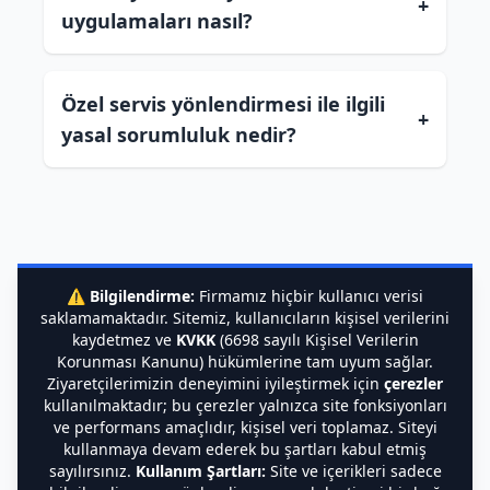
+
uygulamaları nasıl?
Özel servis yönlendirmesi ile ilgili
+
yasal sorumluluk nedir?
⚠️
Bilgilendirme:
Firmamız hiçbir kullanıcı verisi
saklamamaktadır. Sitemiz, kullanıcıların kişisel verilerini
kaydetmez ve
KVKK
(6698 sayılı Kişisel Verilerin
Korunması Kanunu) hükümlerine tam uyum sağlar.
Ziyaretçilerimizin deneyimini iyileştirmek için
çerezler
kullanılmaktadır; bu çerezler yalnızca site fonksiyonları
ve performans amaçlıdır, kişisel veri toplamaz. Siteyi
kullanmaya devam ederek bu şartları kabul etmiş
sayılırsınız.
Kullanım Şartları:
Site ve içerikleri sadece