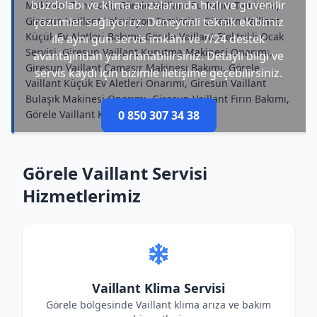
buzdolabı ve klima arızalarında hızlı ve güvenilir
Makinesi Tamircisi, Görele Vaillant Su Isıtıcı Tamircisi,
Giresun Vaillant Televizyon Tamircisi, Giresun Vaillant
çözümler sağlıyoruz. Deneyimli teknik ekibimiz
Küçük Ev Aletleri Bakımı, Görele Vaillant Elektrikli Ocak
ile aynı gün servis imkânı ve 7/24 destek
Servisi, Giresun Vaillant Kurutma Makinesi Onarımı,
avantajından yararlanabilirsiniz. Detaylı bilgi ve
Giresun Vaillant Çamaşır Makinesi Bakımı, Görele
servis kaydı için bizimle iletişime geçebilirsiniz.
Vaillant Küçük Ev Aletleri Onarımı, Giresun Vaillant
Bulaşık Makinesi Onarımı, Giresun Vaillant Fırın Bakımı,
Görele Vaillant Klima Onarımı
0 850 307 34 38
Görele Vaillant Servisi
Hizmetlerimiz
Vaillant Klima Servisi
Görele bölgesinde Vaillant klima arıza ve bakım