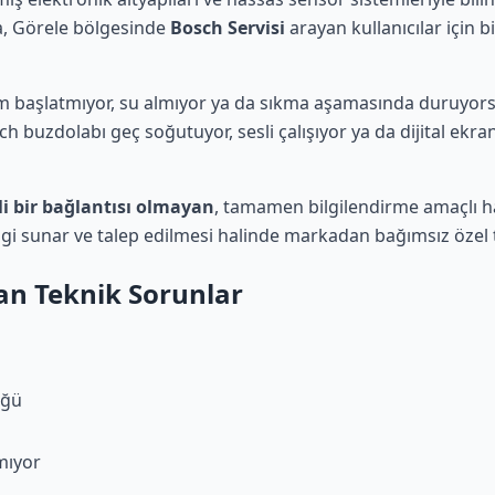
fa, Görele bölgesinde
Bosch Servisi
arayan kullanıcılar için 
 başlatmıyor, su almıyor ya da sıkma aşamasında duruyorsa
 buzdolabı geç soğutuyor, sesli çalışıyor ya da dijital ekr
li bir bağlantısı olmayan
, tamamen bilgilendirme amaçlı ha
ilgi sunar ve talep edilmesi halinde markadan bağımsız özel
lan Teknik Sorunlar
üğü
mıyor