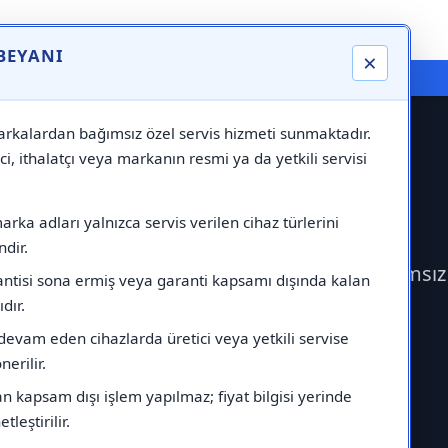
 BEYANI
×
⚠️ Markadan Bağımsız "Özel Servis" Hizmeti
rkalardan bağımsız özel servis hizmeti sunmaktadır.
ci, ithalatçı veya markanın resmi ya da yetkili servisi
visi
rka adları yalnızca servis verilen cihaz türlerini
dir.
k Bosch Servisi çağırabilirsiniz.Markadan bağımsız
antisi sona ermiş veya garanti kapsamı dışında kalan
ıdır.
devam eden cihazlarda üretici veya yetkili servise
erilir.
 kapsam dışı işlem yapılmaz; fiyat bilgisi yerinde
tleştirilir.