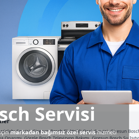
sch Servisi
tler
dolabı Servisi, Giresun Bosch Elektrikli Ocak Servisi, Giresun Bos
için
markadan bağımsız özel servis
hizmeti
 Onarımı, Görele Bosch Televizyon Bakımı, Giresun Bosch Su Isıtıc