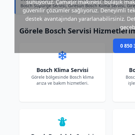
sunuyoruz. Çamaşır makinesi, bulaşık makin
Bosch Süpürge Servisi, Giresun Bosch Klima Servisi, Gir
güvenilir çözümler sağlıyoruz. Deneyimli tek
destek avantajından yararlanabilirsiniz. Deta
geçebi
Görele Bosch Servisi Hizmetleri
0 850 
Bosch Klima Servisi
Bo
Görele bölgesinde Bosch klima
Bosc
arıza ve bakım hizmetleri.
işl