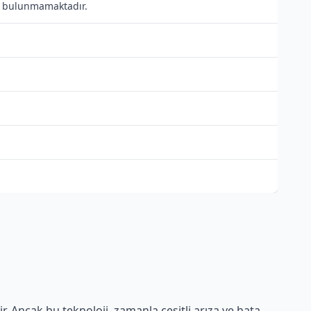
ısı bulunmamaktadır.
r. Ancak bu teknoloji, zamanla çeşitli arıza ve hata