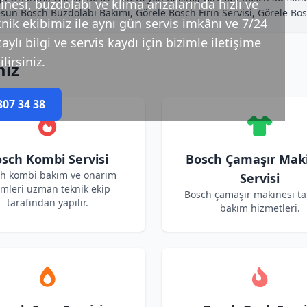
esi, buzdolabı ve klima arızalarında hızlı ve
esun Bosch Buzdolabı Bakımı, Görele Bosch Fırın Servisi, Görele B
nik ekibimiz ile aynı gün servis imkânı ve 7/24
ylı bilgi ve servis kaydı için bizimle iletişime
lirsiniz.
miz
307 34 38
sch Kombi Servisi
Bosch Çamaşır Mak
h kombi bakım ve onarım
Servisi
emleri uzman teknik ekip
Bosch çamaşır makinesi ta
tarafından yapılır.
bakım hizmetleri.