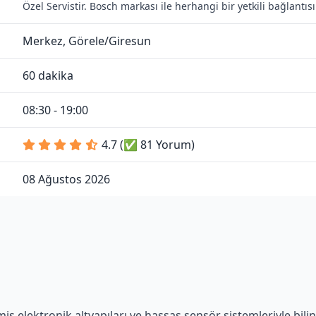
Özel Servistir. Bosch markası ile herhangi bir yetkili bağlant
Merkez, Görele/Giresun
60 dakika
08:30 - 19:00
4.7 (✅ 81 Yorum)
08 Ağustos 2026
 elektronik altyapıları ve hassas sensör sistemleriyle bilini