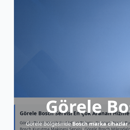
Görele Bo
Görele Bosch Servisi En Çok Aranan Hizme
Görele Bosch Küçük Ev Aletleri Bakımı, Giresun Bosch Buz
Görele bölgesinde
Bosch marka cihazlar
Bosch Kurutma Makinesi Servisi, Görele Bosch Mikrodalga