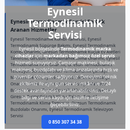
Eynesil
Termodinamik
Eynesil Termodinamik Servisi En Çok
Aranan Hizmetler
Servisi
Eynesil Termodinamik Kombi Tamircisi, Eynesil
Termodinamik Süpürge Bakımı, Eynesil Termodinamik
Eynesil bölgesinde
Termodinamik marka
Kombi Onarımı, Giresun Termodinamik Küçük Ev Aletleri
cihazlar
için
markadan bağımsız özel servis
Tamircisi, Giresun Termodinamik Klima Onarımı, Eynesil
hizmeti sunuyoruz. Çamaşır makinesi, bulaşık
Termodinamik Fırın Onarımı, Giresun Termodinamik
makinesi, buzdolabı ve klima arızalarında hızlı ve
Televizyon Servisi, Giresun Termodinamik Çamaşır
güvenilir çözümler sağlıyoruz. Deneyimli teknik
Makinesi Servisi, Eynesil Termodinamik Mikrodalga
ekibimiz ile aynı gün servis imkânı ve 7/24
Onarımı, Giresun Termodinamik Bulaşık Makinesi
Bakımı, Giresun Termodinamik Mikrodalga Onarımı,
destek avantajından yararlanabilirsiniz. Detaylı
Giresun Termodinamik Klima Bakımı, Eynesil
bilgi ve servis kaydı için bizimle iletişime
Termodinamik Klima Tamircisi, Giresun Termodinamik
geçebilirsiniz.
Buzdolabı Onarımı, Eynesil Termodinamik Televizyon
Servisi
0 850 307 34 38