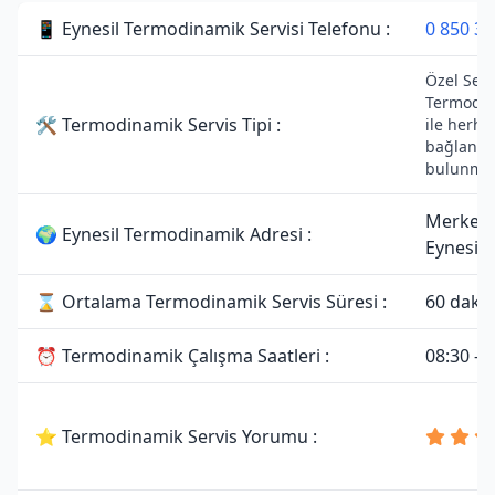
📱 Eynesil Termodinamik Servisi Telefonu :
0 850 30
Özel Servi
Termodin
🛠 Termodinamik Servis Tipi :
ile herhan
bağlantıs
bulunmam
Merkez,
🌍 Eynesil Termodinamik Adresi :
Eynesil/
⌛ Ortalama Termodinamik Servis Süresi :
60 daki
⏰ Termodinamik Çalışma Saatleri :
08:30 - 
⭐ Termodinamik Servis Yorumu :