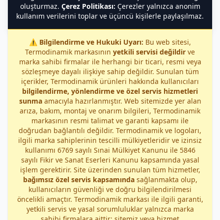
oluşturmaz.
Çerez Politikası:
Çerezler yalnızca anonim
kullanım verilerini toplar ve üçüncü kişilerle paylaşılmaz.
⚠️
Bilgilendirme ve Hukuki Uyarı:
Bu web sitesi,
Termodinamik markasının
yetkili servisi değildir
ve
marka sahibi firmalar ile herhangi bir ticari, resmi veya
sözleşmeye dayalı ilişkiye sahip değildir. Sunulan tüm
içerikler, Termodinamik ürünleri hakkında kullanıcıları
bilgilendirme, yönlendirme ve özel servis hizmetleri
sunma
amacıyla hazırlanmıştır. Web sitemizde yer alan
arıza, bakım, montaj ve onarım bilgileri, Termodinamik
markasının resmi talimat ve garanti kapsamı ile
doğrudan bağlantılı değildir. Termodinamik ve logoları,
ilgili marka sahiplerinin tescilli mülkiyetleridir ve izinsiz
kullanımı 6769 sayılı Sınai Mülkiyet Kanunu ile 5846
sayılı Fikir ve Sanat Eserleri Kanunu kapsamında yasal
işlem gerektirir. Site üzerinden sunulan tüm hizmetler,
bağımsız özel servis kapsamında
sağlanmakta olup,
kullanıcıların güvenliği ve doğru bilgilendirilmesi
öncelikli amaçtır. Termodinamik markası ile ilgili garanti,
yetkili servis ve yasal sorumluluklar yalnızca marka
sahibi firmalara aittir; sitemiz veya hizmet