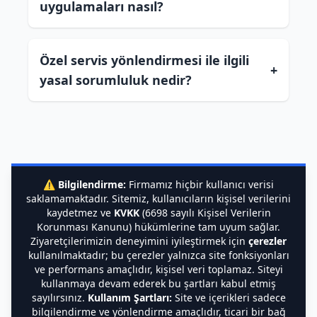
uygulamaları nasıl?
Özel servis yönlendirmesi ile ilgili
+
yasal sorumluluk nedir?
⚠️
Bilgilendirme:
Firmamız hiçbir kullanıcı verisi
saklamamaktadır. Sitemiz, kullanıcıların kişisel verilerini
kaydetmez ve
KVKK
(6698 sayılı Kişisel Verilerin
Korunması Kanunu) hükümlerine tam uyum sağlar.
Ziyaretçilerimizin deneyimini iyileştirmek için
çerezler
kullanılmaktadır; bu çerezler yalnızca site fonksiyonları
ve performans amaçlıdır, kişisel veri toplamaz. Siteyi
kullanmaya devam ederek bu şartları kabul etmiş
sayılırsınız.
Kullanım Şartları:
Site ve içerikleri sadece
bilgilendirme ve yönlendirme amaçlıdır, ticari bir bağ