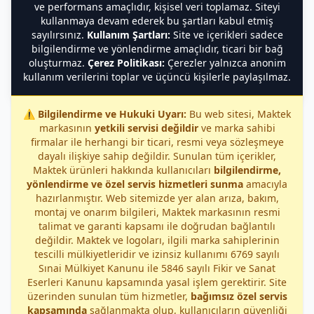
ve performans amaçlıdır, kişisel veri toplamaz. Siteyi
kullanmaya devam ederek bu şartları kabul etmiş
sayılırsınız.
Kullanım Şartları:
Site ve içerikleri sadece
bilgilendirme ve yönlendirme amaçlıdır, ticari bir bağ
oluşturmaz.
Çerez Politikası:
Çerezler yalnızca anonim
kullanım verilerini toplar ve üçüncü kişilerle paylaşılmaz.
⚠️
Bilgilendirme ve Hukuki Uyarı:
Bu web sitesi, Maktek
markasının
yetkili servisi değildir
ve marka sahibi
firmalar ile herhangi bir ticari, resmi veya sözleşmeye
dayalı ilişkiye sahip değildir. Sunulan tüm içerikler,
Maktek ürünleri hakkında kullanıcıları
bilgilendirme,
yönlendirme ve özel servis hizmetleri sunma
amacıyla
hazırlanmıştır. Web sitemizde yer alan arıza, bakım,
montaj ve onarım bilgileri, Maktek markasının resmi
talimat ve garanti kapsamı ile doğrudan bağlantılı
değildir. Maktek ve logoları, ilgili marka sahiplerinin
tescilli mülkiyetleridir ve izinsiz kullanımı 6769 sayılı
Sınai Mülkiyet Kanunu ile 5846 sayılı Fikir ve Sanat
Eserleri Kanunu kapsamında yasal işlem gerektirir. Site
üzerinden sunulan tüm hizmetler,
bağımsız özel servis
kapsamında
sağlanmakta olup, kullanıcıların güvenliği