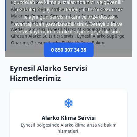
buzdolabı ve klima arızalarında hızlı ve güvenilir
Eynesil Alarko Çamaşır Makinesi Tamircisi, Eynesil
Alarko Bulaşık Makinesi Servisi, Eynesil Alarko Çamaşır
çözümler sağlıyoruz. Deneyimli teknik ekibimiz
Makinesi Onarımı, Giresun Alarko Süpürge Onarımı,
ile aynı gün servis imkânı ve 7/24 destek
Eynesil Alarko Klima Servisi, Eynesil Alarko Küçük Ev
avantajından yararlanabilirsiniz. Detaylı bilgi ve
Aletleri Tamircisi, Eynesil Alarko Mikrodalga Onarımı,
servis kaydı için bizimle iletişime geçebilirsiniz.
Giresun Alarko Su Isıtıcı Servisi, Eynesil Alarko Süpürge
Onarımı, Giresun Alarko Elektrikli Ocak Bakımı
0 850 307 34 38
Eynesil Alarko Servisi
Hizmetlerimiz
Alarko Klima Servisi
Eynesil bölgesinde Alarko klima arıza ve bakım
hizmetleri.