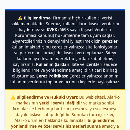
⚠️
Bilgilendirme:
Firmamız hiçbir kullanıcı verisi
saklamamaktadır. Sitemiz, kullanıcıların kişisel verilerini
kaydetmez ve
KVKK
(6698 sayılı Kişisel Verilerin
Korunması Kanunu) hükümlerine tam uyum sağlar.
Ziyaretçilerimizin deneyimini iyileştirmek için
çerezler
kullanılmaktadır; bu çerezler yalnızca site fonksiyonları
ve performans amaçlıdır, kişisel veri toplamaz. Siteyi
kullanmaya devam ederek bu şartları kabul etmiş
sayılırsınız.
Kullanım Şartları:
Site ve içerikleri sadece
bilgilendirme ve yönlendirme amaçlıdır, ticari bir bağ
oluşturmaz.
Çerez Politikası:
Çerezler yalnızca anonim
kullanım verilerini toplar ve üçüncü kişilerle paylaşılmaz.
⚠️
Bilgilendirme ve Hukuki Uyarı:
Bu web sitesi, Alarko
markasının
yetkili servisi değildir
ve marka sahibi
firmalar ile herhangi bir ticari, resmi veya sözleşmeye
dayalı ilişkiye sahip değildir. Sunulan tüm içerikler,
Alarko ürünleri hakkında kullanıcıları
bilgilendirme,
yönlendirme ve özel servis hizmetleri sunma
amacıyla