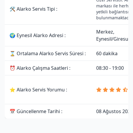
markası ile herhan
🛠 Alarko Servis Tipi :
yetkili bağlantısı
bulunmamaktadır.
Merkez,
🌍 Eynesil Alarko Adresi :
Eynesil/Giresun
⌛ Ortalama Alarko Servis Süresi :
60 dakika
⏰ Alarko Çalışma Saatleri :
08:30 - 19:00
4
⭐ Alarko Servis Yorumu :
8
Y
📅 Güncellenme Tarihi :
08 Ağustos 2026