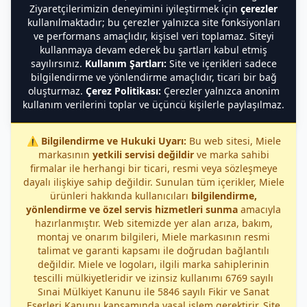
Ziyaretçilerimizin deneyimini iyileştirmek için
çerezler
kullanılmaktadır; bu çerezler yalnızca site fonksiyonları
ve performans amaçlıdır, kişisel veri toplamaz. Siteyi
kullanmaya devam ederek bu şartları kabul etmiş
sayılırsınız.
Kullanım Şartları:
Site ve içerikleri sadece
bilgilendirme ve yönlendirme amaçlıdır, ticari bir bağ
oluşturmaz.
Çerez Politikası:
Çerezler yalnızca anonim
kullanım verilerini toplar ve üçüncü kişilerle paylaşılmaz.
⚠️
Bilgilendirme ve Hukuki Uyarı:
Bu web sitesi, Miele
markasının
yetkili servisi değildir
ve marka sahibi
firmalar ile herhangi bir ticari, resmi veya sözleşmeye
dayalı ilişkiye sahip değildir. Sunulan tüm içerikler, Miele
ürünleri hakkında kullanıcıları
bilgilendirme,
yönlendirme ve özel servis hizmetleri sunma
amacıyla
hazırlanmıştır. Web sitemizde yer alan arıza, bakım,
montaj ve onarım bilgileri, Miele markasının resmi
talimat ve garanti kapsamı ile doğrudan bağlantılı
değildir. Miele ve logoları, ilgili marka sahiplerinin
tescilli mülkiyetleridir ve izinsiz kullanımı 6769 sayılı
Sınai Mülkiyet Kanunu ile 5846 sayılı Fikir ve Sanat
Eserleri Kanunu kapsamında yasal işlem gerektirir. Site