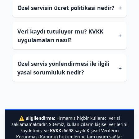
Özel servisin ücret politikası nedir?
+
Veri kaydı tutuluyor mu? KVKK
+
uygulamaları nasıl?
Özel servis yönlendirmesi ile ilgili
+
yasal sorumluluk nedir?
⚠️
Bilgilendirme:
Firmamız hiçbir kullanıcı verisi
saklamamaktadır. Sitemiz, kullanıcıların kişisel verilerini
kaydetmez ve
KVKK
(6698 sayılı Kişisel Verilerin
Korunması Kanunu) hükümlerine tam uyum sağlar.