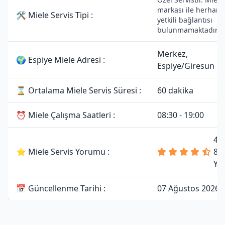
markası ile herhangi
🛠 Miele Servis Tipi :
yetkili bağlantısı
bulunmamaktadır.
Merkez,
🌍 Espiye Miele Adresi :
Espiye/Giresun
⌛ Ortalama Miele Servis Süresi :
60 dakika
⏰ Miele Çalışma Saatleri :
08:30 - 19:00
4.
⭐ Miele Servis Yorumu :
81
Yo
📅 Güncellenme Tarihi :
07 Ağustos 2026