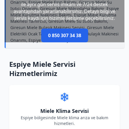
Onarımı, Espiye Miele Fırın Bakımı, Giresun Miele Su
ile aynı gün servis imkânı ve 7/24 destek
Isıtıcı Onarımı, Giresun Miele Mikrodalga Bakımı, Espiye
avantajından yararlanabilirsiniz. Detaylı bilgi ve
Miele Kurutma Makinesi Bakımı, Espiye Miele Kurutma
servis kaydı için bizimle iletişime geçebilirsiniz.
Makinesi Tamircisi, Giresun Miele Su Isıtıcı Bakımı,
Giresun Miele Bulaşık Makinesi Servisi, Giresun Miele
Elektrikli Ocak Tamircisi, Giresun Miele Bulaşık Makinesi
0 850 307 34 38
Onarımı, Espiye Miele Televizyon Bakımı
Espiye Miele Servisi
Hizmetlerimiz
Miele Klima Servisi
Espiye bölgesinde Miele klima arıza ve bakım
hizmetleri.