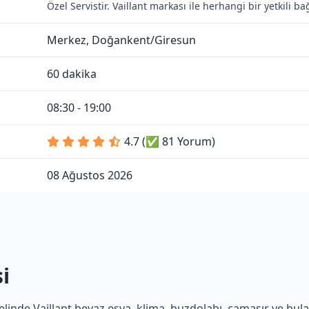
Özel Servistir. Vaillant markası ile herhangi bir yetkili 
Merkez, Doğankent/Giresun
60 dakika
08:30 - 19:00
4.7 (✅ 81 Yorum)
08 Ağustos 2026
i
linde Vaillant beyaz eşya, klima, buzdolabı, çamaşır ve bulaşı