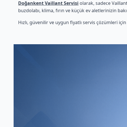
Doğankent Vaillant Servisi
olarak, sadece Vaillan
buzdolabı, klima, fırın ve küçük ev aletlerinizin bak
Hızlı, güvenilir ve uygun fiyatlı servis çözümleri iç