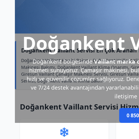
Doğankent Va
Doğankent Vaillant Servisi En Çok Aranan
Doğankent Vaillant Kombi Bakımı, Doğankent Vaillant Klim
Doğankent bölgesinde
Vaillant marka c
Makinesi Bakımı, Doğankent Vaillant Klima Onarımı, Gires
hizmeti sunuyoruz. Çamaşır makinesi, bul
Giresun Vaillant Çamaşır Makinesi Servisi, Giresun Vail
hızlı ve güvenilir çözümler sağlıyoruz. Den
Servisi, Doğankent Vaillant Klima Bakımı
ve 7/24 destek avantajından yararlanabilirs
iletişime 
Doğankent Vaillant Servisi Hizm
0 850