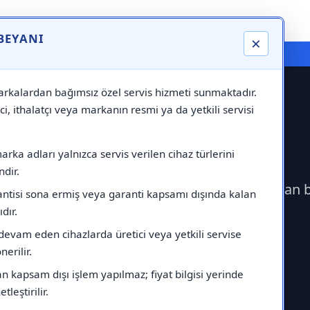
 BEYANI
×
⚠️ Markadan Bağımsız "Özel Servis" Hizmeti
rkalardan bağımsız özel servis hizmeti sunmaktadır.
ci, ithalatçı veya markanın resmi ya da yetkili servisi
nt Servisi
rka adları yalnızca servis verilen cihaz türlerini
dir.
 geçerek Vaillant Servisi çağırabilirsiniz.Markadan
antisi sona ermiş veya garanti kapsamı dışında kalan
ıdır.
devam eden cihazlarda üretici veya yetkili servise
erilir.
 kapsam dışı işlem yapılmaz; fiyat bilgisi yerinde
tleştirilir.