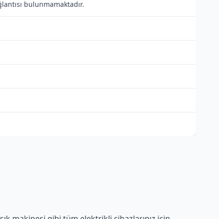
bağlantısı bulunmamaktadır.
k makinesi gibi tüm elektrikli cihazlarınız için