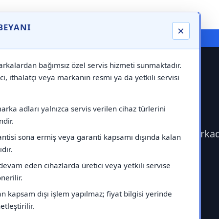
 BEYANI
×
⚠️ Markadan Bağımsız "Özel Servis" Hizmeti
rkalardan bağımsız özel servis hizmeti sunmaktadır.
ci, ithalatçı veya markanın resmi ya da yetkili servisi
herm Servisi
rka adları yalnızca servis verilen cihaz türlerini
dir.
me geçerek Protherm Servisi çağırabilirsiniz.Marka
antisi sona ermiş veya garanti kapsamı dışında kalan
ıdır.
devam eden cihazlarda üretici veya yetkili servise
erilir.
 kapsam dışı işlem yapılmaz; fiyat bilgisi yerinde
tleştirilir.