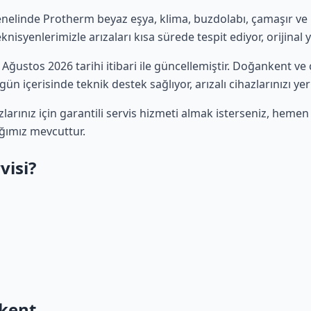
nelinde Protherm beyaz eşya, klima, buzdolabı, çamaşır ve bu
isyenlerimizle arızaları kısa sürede tespit ediyor, orijinal 
8 Ağustos 2026 tarihi itibari ile güncellemiştir. Doğankent v
ün içerisinde teknik destek sağlıyor, arızalı cihazlarınızı ye
rınız için garantili servis hizmeti almak isterseniz, heme
ğımız mevcuttur.
isi?
nkent