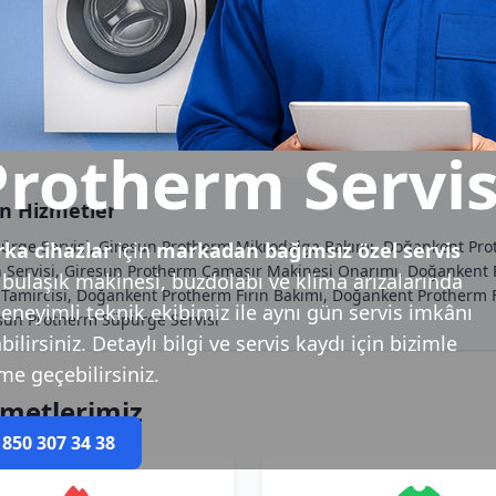
rotherm Servis
n Hizmetler
ürge Servisi, Giresun Protherm Mikrodalga Bakımı, Doğankent Pr
ka cihazlar
için
markadan bağımsız özel servis
n Servisi, Giresun Protherm Çamaşır Makinesi Onarımı, Doğankent P
bulaşık makinesi, buzdolabı ve klima arızalarında
ı Tamircisi, Doğankent Protherm Fırın Bakımı, Doğankent Prother
Deneyimli teknik ekibimiz ile aynı gün servis imkânı
esun Protherm Süpürge Servisi
lirsiniz. Detaylı bilgi ve servis kaydı için bizimle
ime geçebilirsiniz.
zmetlerimiz
 850 307 34 38