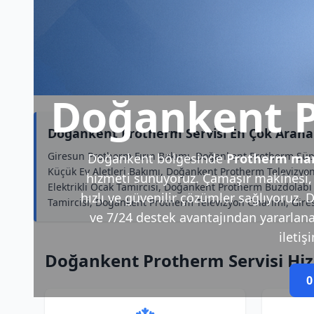
Doğankent P
Doğankent Protherm Servisi En Çok Arana
Giresun Protherm Fırın Bakımı, Doğankent Protherm Süp
Doğankent bölgesinde
Protherm mar
Küçük Ev Aletleri Bakımı, Doğankent Protherm Televizyo
hizmeti sunuyoruz. Çamaşır makinesi, 
Elektrikli Ocak Tamircisi, Doğankent Protherm Buzdolab
hızlı ve güvenilir çözümler sağlıyoruz. 
Tamircisi, Doğankent Protherm Televizyon Onarımı, Gir
ve 7/24 destek avantajından yararlanabi
iletiş
Doğankent Protherm Servisi Hi
0