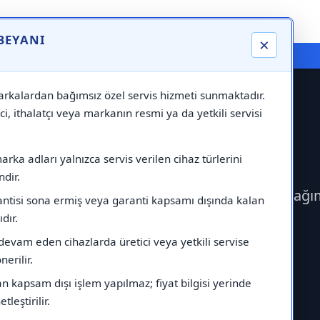
 BEYANI
×
⚠️ Markadan Bağımsız "Özel Servis" Hizmeti
rkalardan bağımsız özel servis hizmeti sunmaktadır.
ci, ithalatçı veya markanın resmi ya da yetkili servisi
 Servisi
rka adları yalnızca servis verilen cihaz türlerini
dir.
çerek Miele Servisi çağırabilirsiniz.Markadan bağı
antisi sona ermiş veya garanti kapsamı dışında kalan
ıdır.
devam eden cihazlarda üretici veya yetkili servise
erilir.
 kapsam dışı işlem yapılmaz; fiyat bilgisi yerinde
tleştirilir.