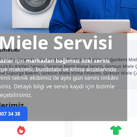
iele Servisi
izmetler
u Isıtıcı Onarımı, Giresun Miele Buzdolabı Bakımı, Doğankent Miel
azlar
için
markadan bağımsız özel servis
ük Ev Aletleri Servisi, Giresun Miele Klima Servisi, Giresun Miele
ık makinesi, buzdolabı ve klima arızalarında
iele Süpürge Bakımı, Giresun Miele Klima Onarımı, Giresun Miele
imli teknik ekibimiz ile aynı gün servis imkânı
niz. Detaylı bilgi ve servis kaydı için bizimle
eçebilirsiniz.
lerimiz
307 34 38