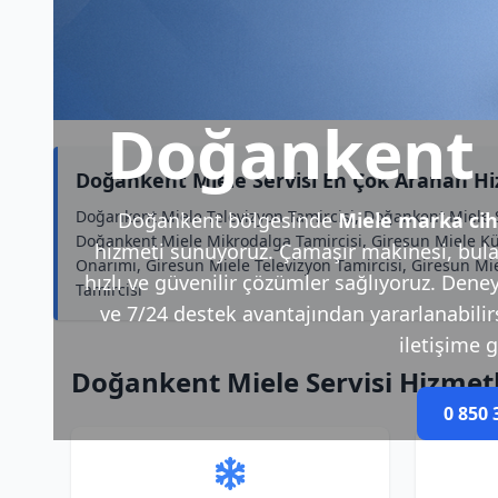
Doğankent M
Doğankent Miele Servisi En Çok Aranan H
Doğankent Miele Televizyon Tamircisi, Doğankent Miele S
Doğankent bölgesinde
Miele marka cih
Doğankent Miele Mikrodalga Tamircisi, Giresun Miele Küç
hizmeti sunuyoruz. Çamaşır makinesi, bulaş
Onarımı, Giresun Miele Televizyon Tamircisi, Giresun M
hızlı ve güvenilir çözümler sağlıyoruz. Deney
Tamircisi
ve 7/24 destek avantajından yararlanabilirsi
iletişime g
Doğankent Miele Servisi Hizmet
0 850 