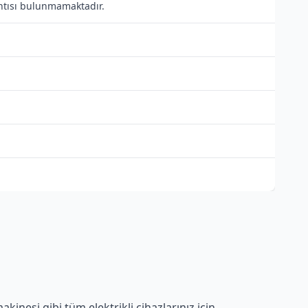
lantısı bulunmamaktadır.
inesi gibi tüm elektrikli cihazlarınız için