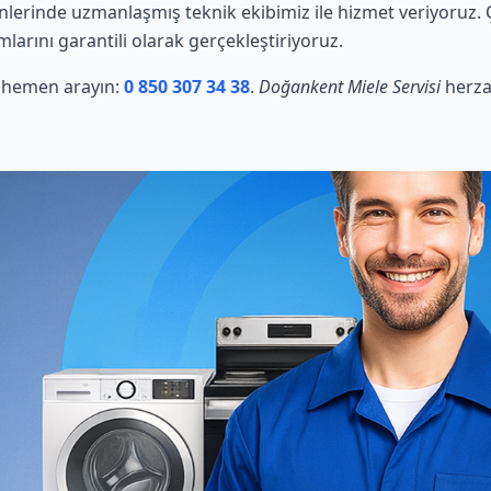
nlerinde uzmanlaşmış teknik ekibimiz ile hizmet veriyoruz. 
mlarını garantili olarak gerçekleştiriyoruz.
in hemen arayın:
0 850 307 34 38
.
Doğankent Miele Servisi
herza