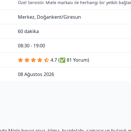
Özel Servistir. Miele markası ile herhangi bir yetkili bağ
Merkez, Doğankent/Giresun
60 dakika
08:30 - 19:00
4.7 (✅ 81 Yorum)
08 Ağustos 2026
de Miele beyaz eşya, klima, buzdolabı, çamaşır ve bulaşık mak