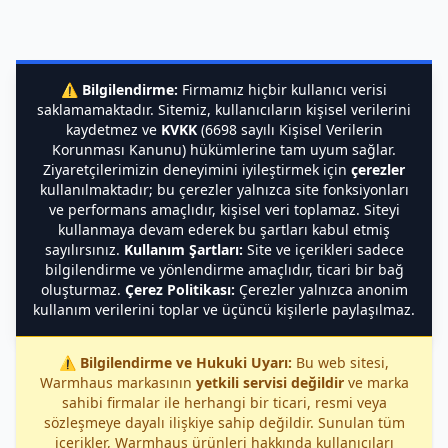
⚠️
Bilgilendirme:
Firmamız hiçbir kullanıcı verisi
saklamamaktadır. Sitemiz, kullanıcıların kişisel verilerini
kaydetmez ve
KVKK
(6698 sayılı Kişisel Verilerin
Korunması Kanunu) hükümlerine tam uyum sağlar.
Ziyaretçilerimizin deneyimini iyileştirmek için
çerezler
kullanılmaktadır; bu çerezler yalnızca site fonksiyonları
ve performans amaçlıdır, kişisel veri toplamaz. Siteyi
kullanmaya devam ederek bu şartları kabul etmiş
sayılırsınız.
Kullanım Şartları:
Site ve içerikleri sadece
bilgilendirme ve yönlendirme amaçlıdır, ticari bir bağ
oluşturmaz.
Çerez Politikası:
Çerezler yalnızca anonim
kullanım verilerini toplar ve üçüncü kişilerle paylaşılmaz.
⚠️
Bilgilendirme ve Hukuki Uyarı:
Bu web sitesi,
Warmhaus markasının
yetkili servisi değildir
ve marka
sahibi firmalar ile herhangi bir ticari, resmi veya
sözleşmeye dayalı ilişkiye sahip değildir. Sunulan tüm
içerikler, Warmhaus ürünleri hakkında kullanıcıları