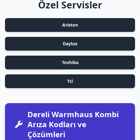
Özel Servisler
Ariston
Daylux
Toshiba
Tcl
Dereli Warmhaus Kombi
Arıza Kodları ve
Çözümleri