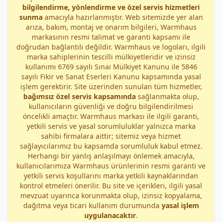
bilgilendirme, yönlendirme ve özel servis hizmetleri
sunma
amacıyla hazırlanmıştır. Web sitemizde yer alan
arıza, bakım, montaj ve onarım bilgileri, Warmhaus
markasının resmi talimat ve garanti kapsamı ile
doğrudan bağlantılı değildir. Warmhaus ve logoları, ilgili
marka sahiplerinin tescilli mülkiyetleridir ve izinsiz
kullanımı 6769 sayılı Sınai Mülkiyet Kanunu ile 5846
sayılı Fikir ve Sanat Eserleri Kanunu kapsamında yasal
işlem gerektirir. Site üzerinden sunulan tüm hizmetler,
bağımsız özel servis kapsamında
sağlanmakta olup,
kullanıcıların güvenliği ve doğru bilgilendirilmesi
öncelikli amaçtır. Warmhaus markası ile ilgili garanti,
yetkili servis ve yasal sorumluluklar yalnızca marka
sahibi firmalara aittir; sitemiz veya hizmet
sağlayıcılarımız bu kapsamda sorumluluk kabul etmez.
Herhangi bir yanlış anlaşılmayı önlemek amacıyla,
kullanıcılarımıza Warmhaus ürünlerinin resmi garanti ve
yetkili servis koşullarını marka yetkili kaynaklarından
kontrol etmeleri önerilir. Bu site ve içerikleri, ilgili yasal
mevzuat uyarınca korunmakta olup, izinsiz kopyalama,
dağıtma veya ticari kullanım durumunda
yasal işlem
uygulanacaktır
.