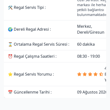
markası ile herhang
🛠 Regal Servis Tipi :
yetkili bağlantısı
bulunmamaktadır.
Merkez,
🌍 Dereli Regal Adresi :
Dereli/Giresun
⌛ Ortalama Regal Servis Süresi :
60 dakika
⏰ Regal Çalışma Saatleri :
08:30 - 19:00
4.
⭐ Regal Servis Yorumu :
81
Yo
📅 Güncellenme Tarihi :
09 Ağustos 2026