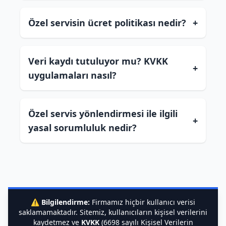
Özel servisin ücret politikası nedir?
+
Veri kaydı tutuluyor mu? KVKK
+
uygulamaları nasıl?
Özel servis yönlendirmesi ile ilgili
+
yasal sorumluluk nedir?
⚠️
Bilgilendirme:
Firmamız hiçbir kullanıcı verisi
saklamamaktadır. Sitemiz, kullanıcıların kişisel verilerini
kaydetmez ve
KVKK
(6698 sayılı Kişisel Verilerin