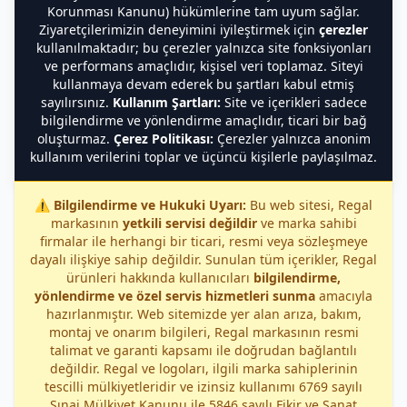
Korunması Kanunu) hükümlerine tam uyum sağlar.
Ziyaretçilerimizin deneyimini iyileştirmek için
çerezler
kullanılmaktadır; bu çerezler yalnızca site fonksiyonları
ve performans amaçlıdır, kişisel veri toplamaz. Siteyi
kullanmaya devam ederek bu şartları kabul etmiş
sayılırsınız.
Kullanım Şartları:
Site ve içerikleri sadece
bilgilendirme ve yönlendirme amaçlıdır, ticari bir bağ
oluşturmaz.
Çerez Politikası:
Çerezler yalnızca anonim
kullanım verilerini toplar ve üçüncü kişilerle paylaşılmaz.
⚠️
Bilgilendirme ve Hukuki Uyarı:
Bu web sitesi, Regal
markasının
yetkili servisi değildir
ve marka sahibi
firmalar ile herhangi bir ticari, resmi veya sözleşmeye
dayalı ilişkiye sahip değildir. Sunulan tüm içerikler, Regal
ürünleri hakkında kullanıcıları
bilgilendirme,
yönlendirme ve özel servis hizmetleri sunma
amacıyla
hazırlanmıştır. Web sitemizde yer alan arıza, bakım,
montaj ve onarım bilgileri, Regal markasının resmi
talimat ve garanti kapsamı ile doğrudan bağlantılı
değildir. Regal ve logoları, ilgili marka sahiplerinin
tescilli mülkiyetleridir ve izinsiz kullanımı 6769 sayılı
Sınai Mülkiyet Kanunu ile 5846 sayılı Fikir ve Sanat