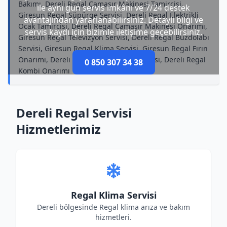
Bakımı, Dereli Regal Çamaşır Makinesi Tamircisi,
ile aynı gün servis imkânı ve 7/24 destek
Giresun Regal Süpürge Servisi, Dereli Regal Elektrikli
avantajından yararlanabilirsiniz. Detaylı bilgi ve
Ocak Tamircisi, Dereli Regal Çamaşır Makinesi Onarımı,
servis kaydı için bizimle iletişime geçebilirsiniz.
Giresun Regal Televizyon Servisi, Dereli Regal Buzdolabı
Servisi, Giresun Regal Klima Servisi, Giresun Regal Fırın
Onarımı, Dereli Regal Buzdolabı Tamircisi, Dereli Regal
0 850 307 34 38
Kombi Onarımı
Dereli Regal Servisi
Hizmetlerimiz
Regal Klima Servisi
Dereli bölgesinde Regal klima arıza ve bakım
hizmetleri.