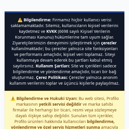
⚠️
Bilgilendirme:
Firmamız hiçbir kullanıcı verisi
saklamamaktadır. Sitemiz, kullanıcıların kişisel verilerini
kaydetmez ve
KVKK
(6698 sayılı Kişisel Verilerin
Korunması Kanunu) hükümlerine tam uyum sağlar.
Ziyaretçilerimizin deneyimini iyileştirmek için
çerezler
kullanılmaktadır; bu çerezler yalnızca site fonksiyonları
ve performans amaçlıdır, kişisel veri toplamaz. Siteyi
kullanmaya devam ederek bu şartları kabul etmiş
sayılırsınız.
Kullanım Şartları:
Site ve içerikleri sadece
bilgilendirme ve yönlendirme amaçlıdır, ticari bir bağ
oluşturmaz.
Çerez Politikası:
Çerezler yalnızca anonim
kullanım verilerini toplar ve üçüncü kişilerle paylaşılmaz.
⚠️
Bilgilendirme ve Hukuki Uyarı:
Bu web sitesi, Profilo
markasının
yetkili servisi değildir
ve marka sahibi
firmalar ile herhangi bir ticari, resmi veya sözleşmeye
dayalı ilişkiye sahip değildir. Sunulan tüm içerikler,
Profilo ürünleri hakkında kullanıcıları
bilgilendirme,
yönlendirme ve özel servis hizmetleri sunma
amacıyla