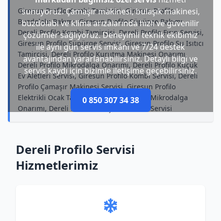
Giresun Profilo Kombi Tamircisi, Giresun Profilo
sunuyoruz. Çamaşır makinesi, bulaşık makinesi,
Buzdolabı Bakımı, Giresun Profilo Süpürge Bakımı,
buzdolabı ve klima arızalarında hızlı ve güvenilir
Dereli Profilo Kombi Tamircisi, Dereli Profilo Fırın Servisi,
çözümler sağlıyoruz. Deneyimli teknik ekibimiz
Giresun Profilo Süpürge Servisi, Giresun Profilo Su Isıtıcı
ile aynı gün servis imkânı ve 7/24 destek
Tamircisi, Dereli Profilo Kurutma Makinesi Onarımı,
avantajından yararlanabilirsiniz. Detaylı bilgi ve
Dereli Profilo Mikrodalga Onarımı, Dereli Profilo Küçük
servis kaydı için bizimle iletişime geçebilirsiniz.
Ev Aletleri Servisi, Giresun Profilo Kombi Servisi, Dereli
Profilo Çamaşır Makinesi Servisi, Giresun Profilo
Elektrikli Ocak Tamircisi, Giresun Profilo Mikrodalga
0 850 307 34 38
Onarımı, Dereli Profilo Bulaşık Makinesi Servisi
Dereli Profilo Servisi
Hizmetlerimiz