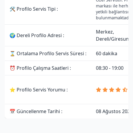
markası ile herhan
🛠 Profilo Servis Tipi :
yetkili bağlantısı
bulunmamaktadır.
Merkez,
🌍 Dereli Profilo Adresi :
Dereli/Giresun
⌛ Ortalama Profilo Servis Süresi :
60 dakika
⏰ Profilo Çalışma Saatleri :
08:30 - 19:00
4
⭐ Profilo Servis Yorumu :
8
Y
📅 Güncellenme Tarihi :
08 Ağustos 2026