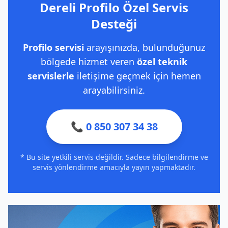
Dereli Profilo Özel Servis
Desteği
Profilo servisi
arayışınızda, bulunduğunuz
bölgede hizmet veren
özel teknik
servislerle
iletişime geçmek için hemen
arayabilirsiniz.
📞 0 850 307 34 38
* Bu site yetkili servis değildir. Sadece bilgilendirme ve
servis yönlendirme amacıyla yayın yapmaktadır.