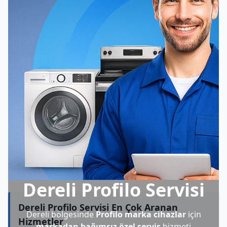
Dereli Profilo Servisi
Dereli Profilo Servisi En Çok Aranan
Dereli bölgesinde
Profilo marka cihazlar
için
Hizmetler
markadan bağımsız özel servis
hizmeti