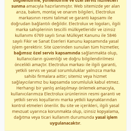
bilgilendirme, yönlendirme ve özel servis hizmetleri
sunma
amacıyla hazırlanmıştır. Web sitemizde yer alan
arıza, bakım, montaj ve onarım bilgileri, Electrolux
markasının resmi talimat ve garanti kapsamı ile
doğrudan bağlantılı değildir. Electrolux ve logoları, ilgili
marka sahiplerinin tescilli mülkiyetleridir ve izinsiz
kullanımı 6769 sayılı Sınai Mülkiyet Kanunu ile 5846
sayılı Fikir ve Sanat Eserleri Kanunu kapsamında yasal
işlem gerektirir. Site üzerinden sunulan tüm hizmetler,
bağımsız özel servis kapsamında
sağlanmakta olup,
kullanıcıların güvenliği ve doğru bilgilendirilmesi
öncelikli amaçtır. Electrolux markası ile ilgili garanti,
yetkili servis ve yasal sorumluluklar yalnızca marka
sahibi firmalara aittir; sitemiz veya hizmet
sağlayıcılarımız bu kapsamda sorumluluk kabul etmez.
Herhangi bir yanlış anlaşılmayı önlemek amacıyla,
kullanıcılarımıza Electrolux ürünlerinin resmi garanti ve
yetkili servis koşullarını marka yetkili kaynaklarından
kontrol etmeleri önerilir. Bu site ve içerikleri, ilgili yasal
mevzuat uyarınca korunmakta olup, izinsiz kopyalama,
dağıtma veya ticari kullanım durumunda
yasal işlem
uygulanacaktır
.