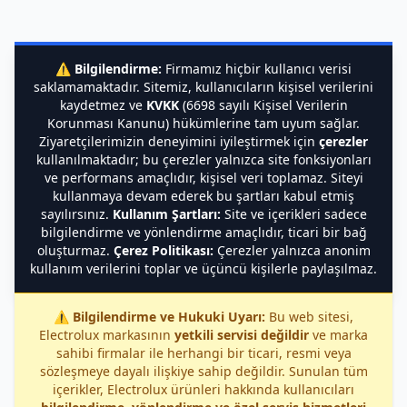
⚠️
Bilgilendirme:
Firmamız hiçbir kullanıcı verisi
saklamamaktadır. Sitemiz, kullanıcıların kişisel verilerini
kaydetmez ve
KVKK
(6698 sayılı Kişisel Verilerin
Korunması Kanunu) hükümlerine tam uyum sağlar.
Ziyaretçilerimizin deneyimini iyileştirmek için
çerezler
kullanılmaktadır; bu çerezler yalnızca site fonksiyonları
ve performans amaçlıdır, kişisel veri toplamaz. Siteyi
kullanmaya devam ederek bu şartları kabul etmiş
sayılırsınız.
Kullanım Şartları:
Site ve içerikleri sadece
bilgilendirme ve yönlendirme amaçlıdır, ticari bir bağ
oluşturmaz.
Çerez Politikası:
Çerezler yalnızca anonim
kullanım verilerini toplar ve üçüncü kişilerle paylaşılmaz.
⚠️
Bilgilendirme ve Hukuki Uyarı:
Bu web sitesi,
Electrolux markasının
yetkili servisi değildir
ve marka
sahibi firmalar ile herhangi bir ticari, resmi veya
sözleşmeye dayalı ilişkiye sahip değildir. Sunulan tüm
içerikler, Electrolux ürünleri hakkında kullanıcıları