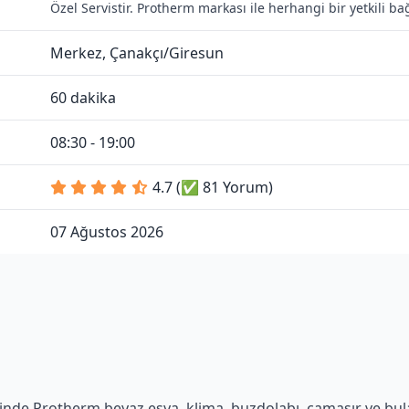
Özel Servistir. Protherm markası ile herhangi bir yetkili b
Merkez, Çanakçı/Giresun
60 dakika
08:30 - 19:00
4.7 (✅ 81 Yorum)
07 Ağustos 2026
inde Protherm beyaz eşya, klima, buzdolabı, çamaşır ve bulaşı