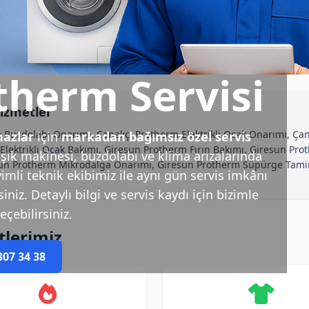
therm Servisi
izmetler
 Buzdolabı Onarımı, Çanakçı Protherm Elektrikli Ocak Onarımı, Çan
azlar
için
markadan bağımsız özel servis
ektrikli Ocak Bakımı, Giresun Protherm Fırın Bakımı, Giresun Prot
ık makinesi, buzdolabı ve klima arızalarında
resun Protherm Mikrodalga Onarımı, Giresun Protherm Süpürge Tami
imli teknik ekibimiz ile aynı gün servis imkânı
niz. Detaylı bilgi ve servis kaydı için bizimle
eçebilirsiniz.
tlerimiz
307 34 38