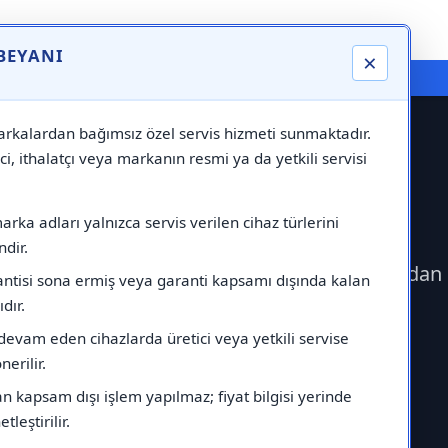
 BEYANI
×
⚠️ Markadan Bağımsız "Özel Servis" Hizmeti
rkalardan bağımsız özel servis hizmeti sunmaktadır.
ci, ithalatçı veya markanın resmi ya da yetkili servisi
m Servisi
rka adları yalnızca servis verilen cihaz türlerini
dir.
eçerek Protherm Servisi çağırabilirsiniz.Markadan
antisi sona ermiş veya garanti kapsamı dışında kalan
ıdır.
devam eden cihazlarda üretici veya yetkili servise
erilir.
 kapsam dışı işlem yapılmaz; fiyat bilgisi yerinde
tleştirilir.