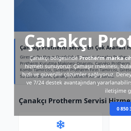
Çanakçı Pro
Çanakçı Protherm Servisi En Çok Aranan H
Giresun Protherm Buzdolabı Tamircisi, Çanakçı Protherm
Çanakçı bölgesinde
Protherm marka cih
Protherm Kurutma Makinesi Onarımı, Çanakçı Protherm El
hizmeti sunuyoruz. Çamaşır makinesi, bulaş
Kombi Tamircisi, Giresun Protherm Fırın Tamircisi, Gi
hızlı ve güvenilir çözümler sağlıyoruz. Deney
Su Isıtıcı Bakımı, Çanakçı Protherm Klima Servisi
ve 7/24 destek avantajından yararlanabilirsi
iletişime g
Çanakçı Protherm Servisi Hizme
0 850 