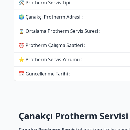
🛠 Protherm Servis Tipi :
🌍 Çanakçı Protherm Adresi :
⌛ Ortalama Protherm Servis Süresi :
⏰ Protherm Çalışma Saatleri :
⭐ Protherm Servis Yorumu :
📅 Güncellenme Tarihi :
Çanakçı Protherm Servisi
Çanakçı Protherm Servisi
olarak tüm ilçeler genel