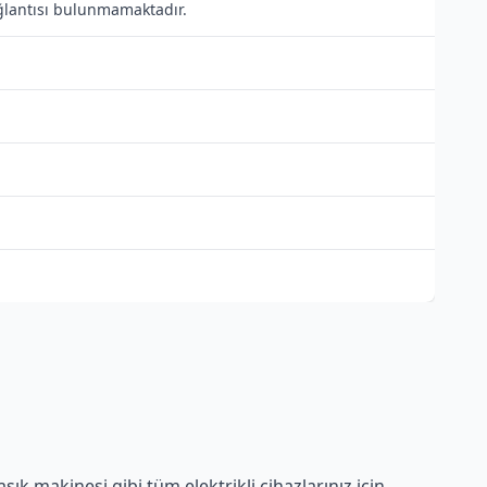
ağlantısı bulunmamaktadır.
k makinesi gibi tüm elektrikli cihazlarınız için