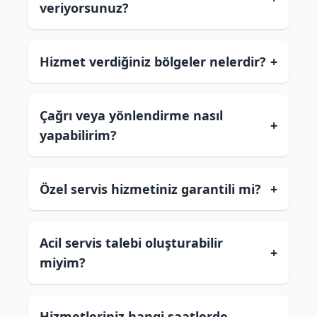
veriyorsunuz?
Hizmet verdiğiniz bölgeler nelerdir?
+
Çağrı veya yönlendirme nasıl
+
yapabilirim?
Özel servis hizmetiniz garantili mi?
+
Acil servis talebi oluşturabilir
+
miyim?
Hizmetleriniz hangi saatlerde