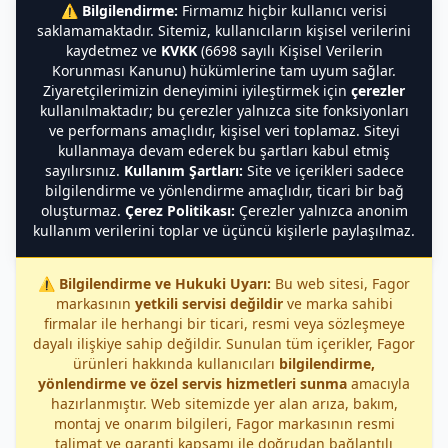
⚠️
Bilgilendirme:
Firmamız hiçbir kullanıcı verisi
saklamamaktadır. Sitemiz, kullanıcıların kişisel verilerini
kaydetmez ve
KVKK
(6698 sayılı Kişisel Verilerin
Korunması Kanunu) hükümlerine tam uyum sağlar.
Ziyaretçilerimizin deneyimini iyileştirmek için
çerezler
kullanılmaktadır; bu çerezler yalnızca site fonksiyonları
ve performans amaçlıdır, kişisel veri toplamaz. Siteyi
kullanmaya devam ederek bu şartları kabul etmiş
sayılırsınız.
Kullanım Şartları:
Site ve içerikleri sadece
bilgilendirme ve yönlendirme amaçlıdır, ticari bir bağ
oluşturmaz.
Çerez Politikası:
Çerezler yalnızca anonim
kullanım verilerini toplar ve üçüncü kişilerle paylaşılmaz.
⚠️
Bilgilendirme ve Hukuki Uyarı:
Bu web sitesi, Fagor
markasının
yetkili servisi değildir
ve marka sahibi
firmalar ile herhangi bir ticari, resmi veya sözleşmeye
dayalı ilişkiye sahip değildir. Sunulan tüm içerikler, Fagor
ürünleri hakkında kullanıcıları
bilgilendirme,
yönlendirme ve özel servis hizmetleri sunma
amacıyla
hazırlanmıştır. Web sitemizde yer alan arıza, bakım,
montaj ve onarım bilgileri, Fagor markasının resmi
talimat ve garanti kapsamı ile doğrudan bağlantılı