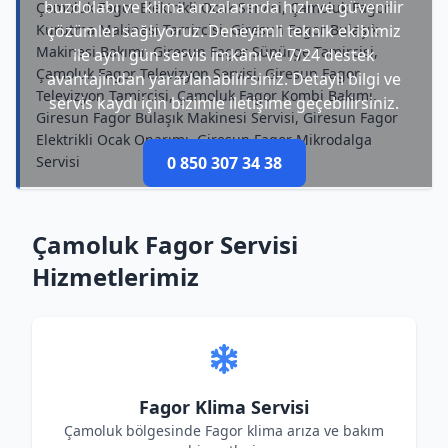
buzdolabı ve klima arızalarında hızlı ve güvenilir
Çamoluk Fagor Elektrikli Ocak Servisi, Çamoluk Fagor
Kurutma Makinesi Tamircisi, Giresun Fagor Bulaşık
çözümler sağlıyoruz. Deneyimli teknik ekibimiz
Makinesi Bakımı, Giresun Fagor Süpürge Tamircisi,
ile aynı gün servis imkânı ve 7/24 destek
Çamoluk Fagor Televizyon Servisi, Giresun Fagor
avantajından yararlanabilirsiniz. Detaylı bilgi ve
Televizyon Tamircisi, Çamoluk Fagor Kombi Bakımı,
servis kaydı için bizimle iletişime geçebilirsiniz.
Giresun Fagor Bulaşık Makinesi Servisi, Giresun Fagor
Elektrikli Ocak Onarımı, Giresun Fagor Mikrodalga
Servisi
0 850 307 34 38
Çamoluk Fagor Servisi
Hizmetlerimiz
Fagor Klima Servisi
Çamoluk bölgesinde Fagor klima arıza ve bakım