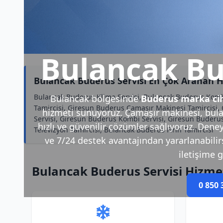
Bulancak Bu
Bulancak Buderus Servisi En Çok Aranan H
Bulancak Buderus Klima Servisi, Bulancak Buderus Kombi
Bulancak bölgesinde
Buderus marka cih
Tamircisi, Giresun Buderus Çamaşır Makinesi Tamircisi,
hizmeti sunuyoruz. Çamaşır makinesi, bulaş
Servisi, Giresun Buderus Kombi Servisi, Giresun Buderus 
hızlı ve güvenilir çözümler sağlıyoruz. Deney
Televizyon Tamircisi, Bulancak Buderus Fırın Tamircisi
ve 7/24 destek avantajından yararlanabilirsi
iletişime g
Bulancak Buderus Servisi Hizme
0 850 