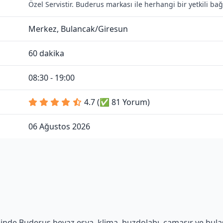
Özel Servistir. Buderus markası ile herhangi bir yetkili b
Merkez, Bulancak/Giresun
60 dakika
08:30 - 19:00
4.7 (✅ 81 Yorum)
06 Ağustos 2026
inde Buderus beyaz eşya, klima, buzdolabı, çamaşır ve bulaşık