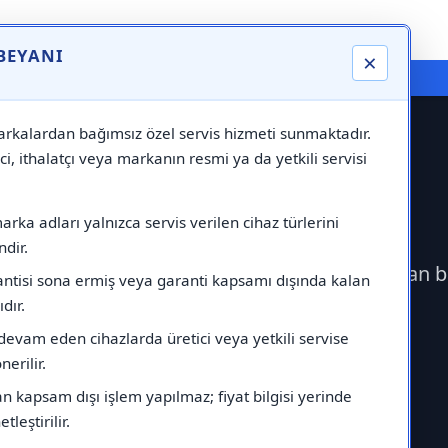
 BEYANI
×
⚠️ Markadan Bağımsız "Özel Servis" Hizmeti
rkalardan bağımsız özel servis hizmeti sunmaktadır.
ci, ithalatçı veya markanın resmi ya da yetkili servisi
s Servisi
rka adları yalnızca servis verilen cihaz türlerini
dir.
eçerek Buderus Servisi çağırabilirsiniz.Markadan 
antisi sona ermiş veya garanti kapsamı dışında kalan
ıdır.
devam eden cihazlarda üretici veya yetkili servise
erilir.
 kapsam dışı işlem yapılmaz; fiyat bilgisi yerinde
tleştirilir.