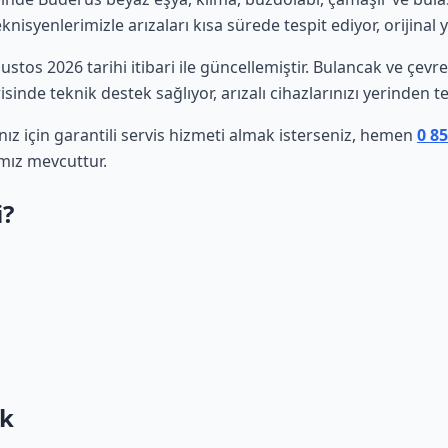
isyenlerimizle arızaları kısa sürede tespit ediyor, orijinal 
ğustos 2026 tarihi itibari ile güncellemiştir. Bulancak ve çev
sinde teknik destek sağlıyor, arızalı cihazlarınızı yerinden t
z için garantili servis hizmeti almak isterseniz, hemen
0 8
mız mevcuttur.
i?
ak