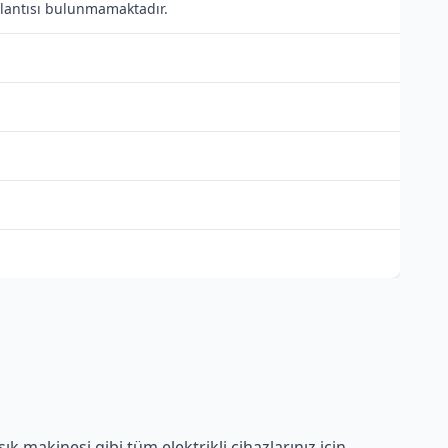
ağlantısı bulunmamaktadır.
 makinesi gibi tüm elektrikli cihazlarınız için