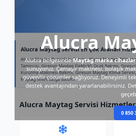
Alucra May
Alucra Maytag Servisi En Çok Aranan Hizm
Alucra Maytag Buzdolabı Servisi, Alucra Maytag Televiz
Alucra bölgesinde
Maytag marka cihazlar
Tamircisi, Giresun Maytag Elektrikli Ocak Bakımı, Gires
sunuyoruz. Çamaşır makinesi, bulaşık makin
Kurutma Makinesi Bakımı, Giresun Maytag Klima Servisi
güvenilir çözümler sağlıyoruz. Deneyimli tek
Maytag Mikrodalga Bakımı
destek avantajından yararlanabilirsiniz. Deta
geçebi
Alucra Maytag Servisi Hizmetler
0 850 