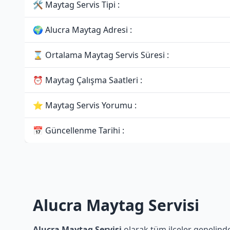
🛠 Maytag Servis Tipi :
🌍 Alucra Maytag Adresi :
⌛ Ortalama Maytag Servis Süresi :
⏰ Maytag Çalışma Saatleri :
⭐ Maytag Servis Yorumu :
📅 Güncellenme Tarihi :
Alucra Maytag Servisi
Alucra Maytag Servisi
olarak tüm ilçeler genelinde