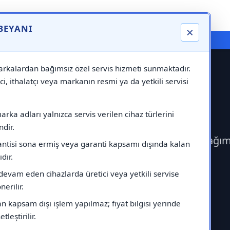
 BEYANI
×
⚠️ Markadan Bağımsız "Özel Servis" Hizmeti
rkalardan bağımsız özel servis hizmeti sunmaktadır.
ci, ithalatçı veya markanın resmi ya da yetkili servisi
ervisi
rka adları yalnızca servis verilen cihaz türlerini
dir.
rek Maytag Servisi çağırabilirsiniz.Markadan bağım
antisi sona ermiş veya garanti kapsamı dışında kalan
ıdır.
devam eden cihazlarda üretici veya yetkili servise
erilir.
 kapsam dışı işlem yapılmaz; fiyat bilgisi yerinde
tleştirilir.