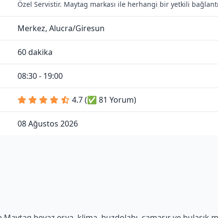
Özel Servistir. Maytag markası ile herhangi bir yetkili bağla
Merkez, Alucra/Giresun
60 dakika
08:30 - 19:00
4.7 (✅ 81 Yorum)
08 Ağustos 2026
 Maytag beyaz eşya, klima, buzdolabı, çamaşır ve bulaşık maki