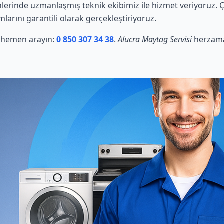
erinde uzmanlaşmış teknik ekibimiz ile hizmet veriyoruz. Ç
mlarını garantili olarak gerçekleştiriyoruz.
in hemen arayın:
0 850 307 34 38
.
Alucra Maytag Servisi
herzaman