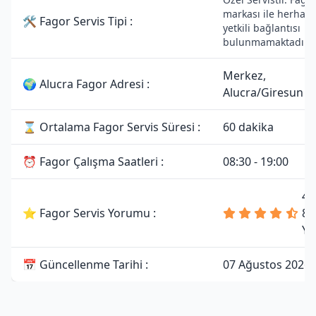
markası ile herhang
🛠 Fagor Servis Tipi :
yetkili bağlantısı
bulunmamaktadır.
Merkez,
🌍 Alucra Fagor Adresi :
Alucra/Giresun
⌛ Ortalama Fagor Servis Süresi :
60 dakika
⏰ Fagor Çalışma Saatleri :
08:30 - 19:00
4.
⭐ Fagor Servis Yorumu :
81
Yo
📅 Güncellenme Tarihi :
07 Ağustos 2026