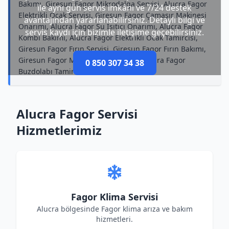
Bakımı, Giresun Fagor Mikrodalga Servisi, Alucra Fagor
ile aynı gün servis imkânı ve 7/24 destek
Elektrikli Ocak Servisi, Giresun Fagor Çamaşır Makinesi
avantajından yararlanabilirsiniz. Detaylı bilgi ve
Onarımı, Alucra Fagor Su Isıtıcı Onarımı, Alucra Fagor
servis kaydı için bizimle iletişime geçebilirsiniz.
Kombi Bakımı, Alucra Fagor Elektrikli Ocak Tamircisi,
Giresun Fagor Fırın Servisi, Giresun Fagor Fırın Bakımı,
Giresun Fagor Mikrodalga Onarımı, Alucra Fagor
0 850 307 34 38
Buzdolabı Tamircisi
Alucra Fagor Servisi
Hizmetlerimiz
Fagor Klima Servisi
Alucra bölgesinde Fagor klima arıza ve bakım
hizmetleri.