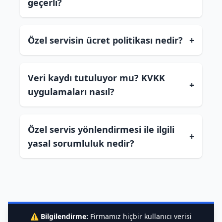
geçerli?
Özel servisin ücret politikası nedir?
+
Veri kaydı tutuluyor mu? KVKK
+
uygulamaları nasıl?
Özel servis yönlendirmesi ile ilgili
+
yasal sorumluluk nedir?
⚠️
Bilgilendirme:
Firmamız hiçbir kullanıcı verisi