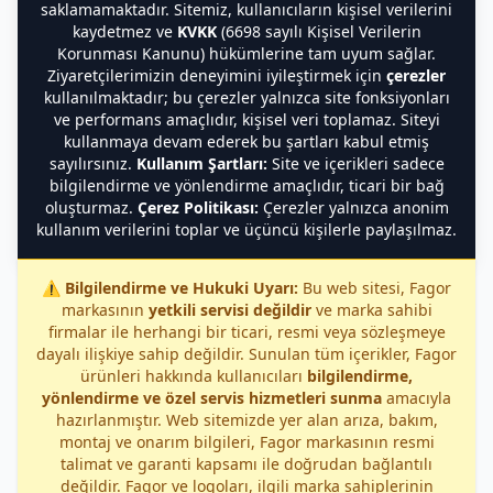
saklamamaktadır. Sitemiz, kullanıcıların kişisel verilerini
kaydetmez ve
KVKK
(6698 sayılı Kişisel Verilerin
Korunması Kanunu) hükümlerine tam uyum sağlar.
Ziyaretçilerimizin deneyimini iyileştirmek için
çerezler
kullanılmaktadır; bu çerezler yalnızca site fonksiyonları
ve performans amaçlıdır, kişisel veri toplamaz. Siteyi
kullanmaya devam ederek bu şartları kabul etmiş
sayılırsınız.
Kullanım Şartları:
Site ve içerikleri sadece
bilgilendirme ve yönlendirme amaçlıdır, ticari bir bağ
oluşturmaz.
Çerez Politikası:
Çerezler yalnızca anonim
kullanım verilerini toplar ve üçüncü kişilerle paylaşılmaz.
⚠️
Bilgilendirme ve Hukuki Uyarı:
Bu web sitesi, Fagor
markasının
yetkili servisi değildir
ve marka sahibi
firmalar ile herhangi bir ticari, resmi veya sözleşmeye
dayalı ilişkiye sahip değildir. Sunulan tüm içerikler, Fagor
ürünleri hakkında kullanıcıları
bilgilendirme,
yönlendirme ve özel servis hizmetleri sunma
amacıyla
hazırlanmıştır. Web sitemizde yer alan arıza, bakım,
montaj ve onarım bilgileri, Fagor markasının resmi
talimat ve garanti kapsamı ile doğrudan bağlantılı
değildir. Fagor ve logoları, ilgili marka sahiplerinin