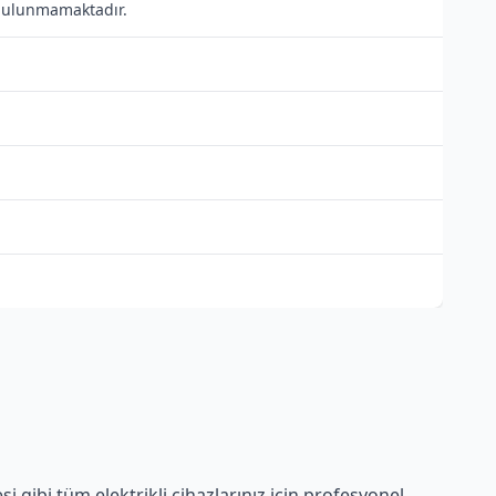
ı bulunmamaktadır.
 gibi tüm elektrikli cihazlarınız için profesyonel