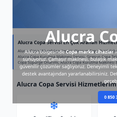
Alucra Co
Alucra Copa Servisi En Çok Aranan Hizmet
Alucra Copa Mikrodalga Servisi, Giresun Copa Buzdolabı
Alucra bölgesinde
Copa marka cihazlar
i
Alucra Copa Kurutma Makinesi Servisi, Giresun Copa Tel
sunuyoruz. Çamaşır makinesi, bulaşık makin
Copa Süpürge Onarımı, Alucra Copa Kurutma Makinesi Bakı
güvenilir çözümler sağlıyoruz. Deneyimli tek
destek avantajından yararlanabilirsiniz. Deta
geçebi
Alucra Copa Servisi Hizmetlerim
0 850 