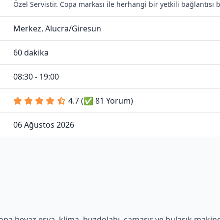
Özel Servistir. Copa markası ile herhangi bir yetkili bağlantıs
Merkez, Alucra/Giresun
60 dakika
08:30 - 19:00
4.7 (✅ 81 Yorum)
06 Ağustos 2026
pa beyaz eşya, klima, buzdolabı, çamaşır ve bulaşık makinesi