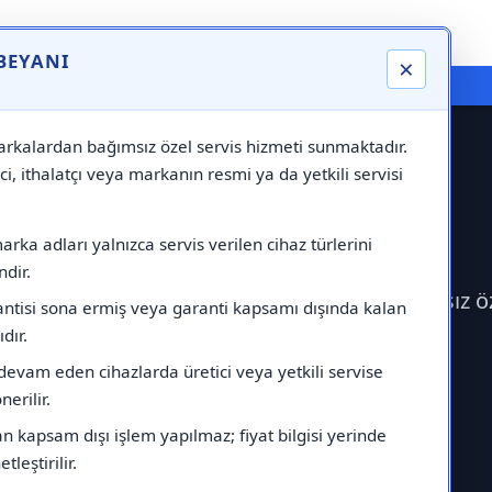
 BEYANI
×
⚠️ Markadan Bağımsız "Özel Servis" Hizmeti
rkalardan bağımsız özel servis hizmeti sunmaktadır.
ci, ithalatçı veya markanın resmi ya da yetkili servisi
isi
rka adları yalnızca servis verilen cihaz türlerini
dir.
 Copa Servisi çağırabilirsiniz.Markadan bağımsız ö
antisi sona ermiş veya garanti kapsamı dışında kalan
ıdır.
devam eden cihazlarda üretici veya yetkili servise
erilir.
 kapsam dışı işlem yapılmaz; fiyat bilgisi yerinde
tleştirilir.