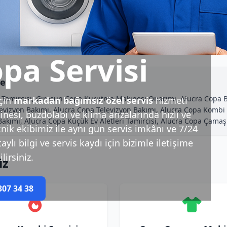
pa Servisi
ler
 Tamircisi, Giresun Copa Kurutma Makinesi Onarımı, Alucra Copa Bu
çin
markadan bağımsız özel servis
hizmeti
evizyon Bakımı, Alucra Copa Televizyon Bakımı, Alucra Copa Kombi
esi, buzdolabı ve klima arızalarında hızlı ve
mı, Alucra Copa Küçük Ev Aletleri Tamircisi, Alucra Copa Çamaşır M
nik ekibimiz ile aynı gün servis imkânı ve 7/24
ylı bilgi ve servis kaydı için bizimle iletişime
lirsiniz.
iz
307 34 38