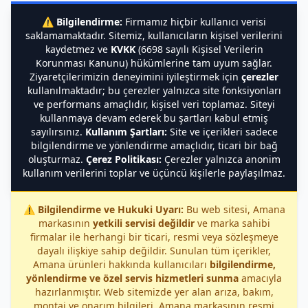
⚠️
Bilgilendirme:
Firmamız hiçbir kullanıcı verisi
saklamamaktadır. Sitemiz, kullanıcıların kişisel verilerini
kaydetmez ve
KVKK
(6698 sayılı Kişisel Verilerin
Korunması Kanunu) hükümlerine tam uyum sağlar.
Ziyaretçilerimizin deneyimini iyileştirmek için
çerezler
kullanılmaktadır; bu çerezler yalnızca site fonksiyonları
ve performans amaçlıdır, kişisel veri toplamaz. Siteyi
kullanmaya devam ederek bu şartları kabul etmiş
sayılırsınız.
Kullanım Şartları:
Site ve içerikleri sadece
bilgilendirme ve yönlendirme amaçlıdır, ticari bir bağ
oluşturmaz.
Çerez Politikası:
Çerezler yalnızca anonim
kullanım verilerini toplar ve üçüncü kişilerle paylaşılmaz.
⚠️
Bilgilendirme ve Hukuki Uyarı:
Bu web sitesi, Amana
markasının
yetkili servisi değildir
ve marka sahibi
firmalar ile herhangi bir ticari, resmi veya sözleşmeye
dayalı ilişkiye sahip değildir. Sunulan tüm içerikler,
Amana ürünleri hakkında kullanıcıları
bilgilendirme,
yönlendirme ve özel servis hizmetleri sunma
amacıyla
hazırlanmıştır. Web sitemizde yer alan arıza, bakım,
montaj ve onarım bilgileri, Amana markasının resmi